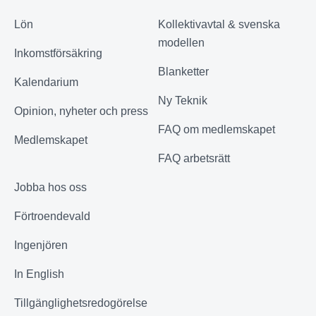
3 735
Lön
Kollektivavtal & svenska
Antal förtroendevalda
modellen
13 071
Inkomstförsäkring
Blanketter
Kalendarium
Förhandlingsärenden hanterade
Ny Teknik
Opinion, nyheter och press
35 686
FAQ om medlemskapet
Medlemskapet
FAQ arbetsrätt
Telefonsamtal mottagna
1 499
Jobba hos oss
Förtroendevald
Granskade anställningsavtal
5 693
Ingenjören
In English
E-post om förhandling och rådgivning
Tillgänglighetsredogörelse