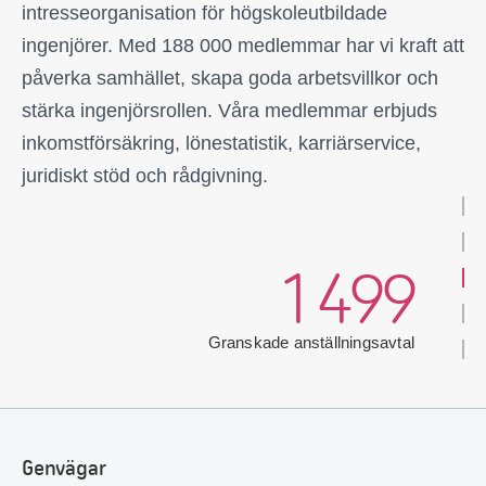
3 735
intresseorganisation för högskoleutbildade
ingenjörer. Med 188 000 medlemmar har vi kraft att
Antal förtroendevalda
13 071
påverka samhället, skapa goda arbetsvillkor och
stärka ingenjörsrollen. Våra medlemmar erbjuds
inkomstförsäkring, lönestatistik, karriärservice,
Förhandlingsärenden hanterade
35 686
juridiskt stöd och rådgivning.
Telefonsamtal mottagna
1 499
Granskade anställningsavtal
5 693
E-post om förhandling och rådgivning
Genvägar