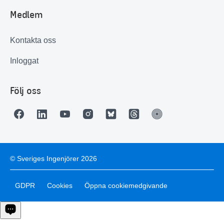
3 735
Medlem
Antal förtroendevalda
Kontakta oss
Inloggat
Följ oss
© Sveriges Ingenjörer 2026
GDPR
Cookies
Öppna cookiemedgivande