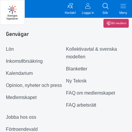
Kontakt
Logga in
Sök
Meny
Bli medlem
Genvägar
Lön
Kollektivavtal & svenska
modellen
Inkomstförsäkring
Blanketter
Kalendarium
Ny Teknik
Opinion, nyheter och press
FAQ om medlemskapet
Medlemskapet
FAQ arbetsrätt
Jobba hos oss
Förtroendevald