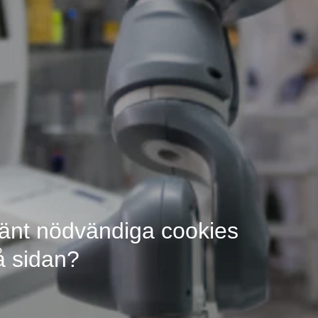
änt nödvändiga cookies
å sidan?