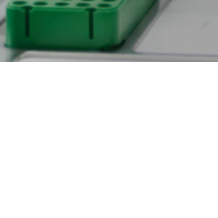
Medlem
Kontakta oss
Inloggat
Följ oss