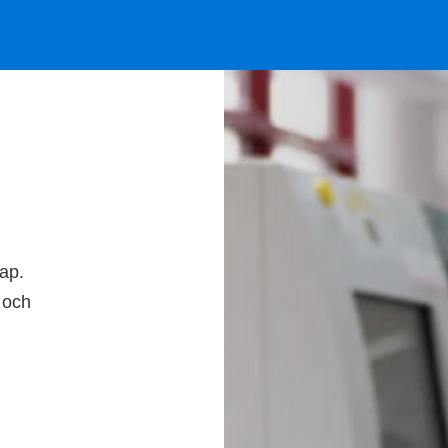
kap.
 och