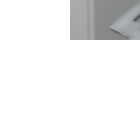
& svenska modellen
Jobba hos oss
Förtroendevald
Ingenjören
mskapet
In English
Tillgänglighetsredogörelse