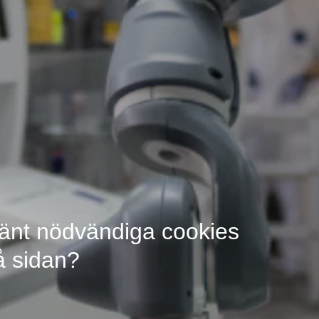
änt nödvändiga cookies
å sidan?