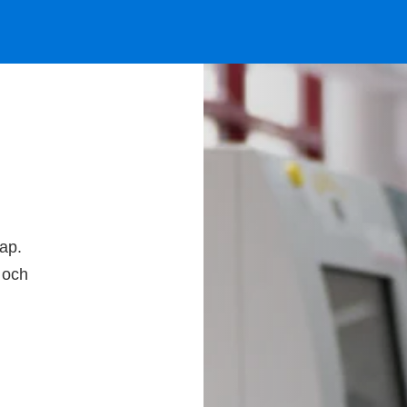
kap.
 och