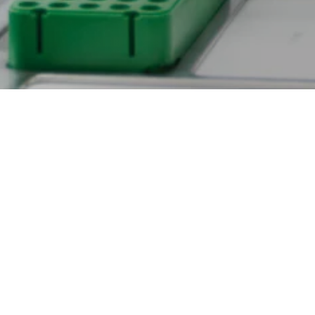
Medlem
Kontakta oss
Inloggat
Följ oss