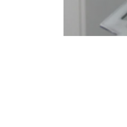
& svenska modellen
Jobba hos oss
Förtroendevald
Ingenjören
mskapet
In English
Tillgänglighetsredogörelse