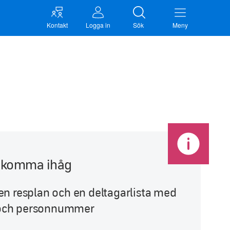
Kontakt
Logga in
Sök
Meny
tt komma ihåg
en resplan och en deltagarlista med
och personnummer