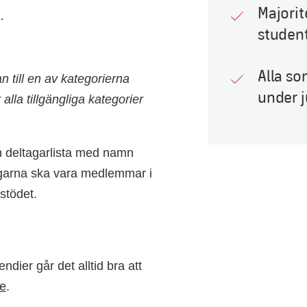
Majorit
.
studen
Alla so
 till en av kategorierna
under 
lla tillgängliga kategorier
 deltagarlista med namn
agarna ska vara medlemmar i
rstödet.
ndier går det alltid bra att
se
.