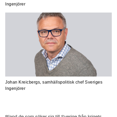
Ingenjörer
Johan Kreicbergs, samhällspolitisk chef Sveriges
Ingenjörer
Bland de som söker sig till Sverige från krigets