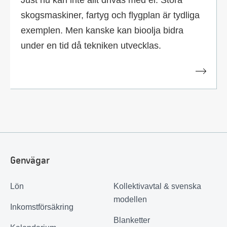
Just nu kan inte allt drivas med el. Stora
skogsmaskiner, fartyg och flygplan är tydliga
exemplen. Men kanske kan bioolja bidra
under en tid då tekniken utvecklas.
Genvägar
Lön
Kollektivavtal & svenska
modellen
Inkomstförsäkring
Blanketter