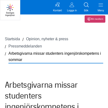
Kontakt
Logga in
Sök
Meny
Bli medlem
Startsida
Opinion, nyheter & press
Pressmeddelanden
Arbetsgivarna missar studenters ingenjörskompetens i
sommar
Arbetsgivarna missar
studenters
ingenjörskompetens i