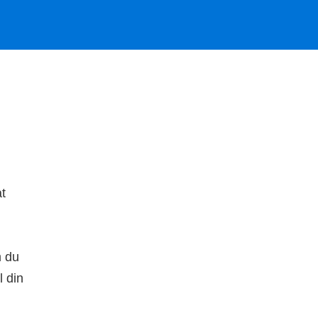
at
m du
l din