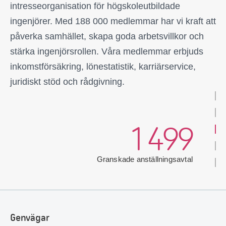
3 735
intresseorganisation för högskoleutbildade
ingenjörer. Med 188 000 medlemmar har vi kraft att
Antal förtroendevalda
13 071
påverka samhället, skapa goda arbetsvillkor och
stärka ingenjörsrollen. Våra medlemmar erbjuds
inkomstförsäkring, lönestatistik, karriärservice,
Förhandlingsärenden hanterade
35 686
juridiskt stöd och rådgivning.
Telefonsamtal mottagna
1 499
Granskade anställningsavtal
5 693
E-post om förhandling och rådgivning
Genvägar