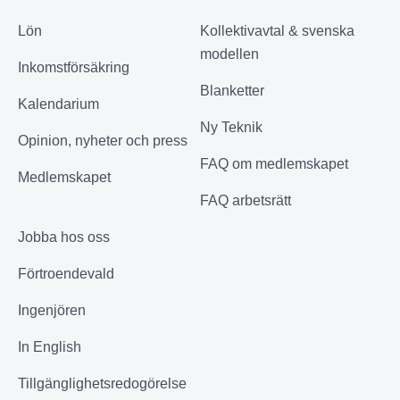
3 735
Lön
Kollektivavtal & svenska
Antal förtroendevalda
modellen
13 071
Inkomstförsäkring
Blanketter
Kalendarium
Förhandlingsärenden hanterade
Ny Teknik
Opinion, nyheter och press
35 686
FAQ om medlemskapet
Medlemskapet
FAQ arbetsrätt
Telefonsamtal mottagna
1 499
Jobba hos oss
Förtroendevald
Granskade anställningsavtal
5 693
Ingenjören
In English
E-post om förhandling och rådgivning
Tillgänglighetsredogörelse