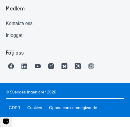
3 735
Medlem
Antal förtroendevalda
Kontakta oss
Inloggat
Följ oss
© Sveriges Ingenjörer 2026
GDPR
Cookies
Öppna cookiemedgivande