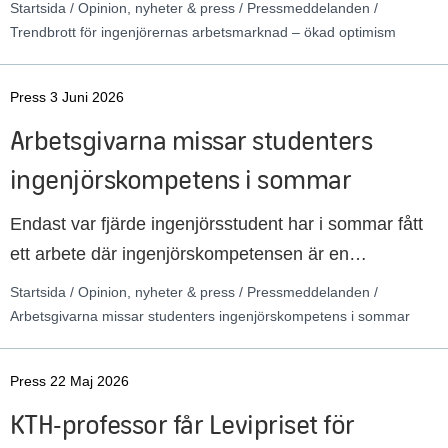
Startsida / Opinion, nyheter & press / Pressmeddelanden /
möjligheter att byta jobb till en högre lön.
Trendbrott för ingenjörernas arbetsmarknad – ökad optimism
Press 3 Juni 2026
Arbetsgivarna missar studenters
ingenjörskompetens i sommar
Endast var fjärde ingenjörsstudent har i sommar fått
ett arbete där ingenjörskompetensen är en
förutsättning, visar en ny undersökning. Svenska
Startsida / Opinion, nyheter & press / Pressmeddelanden /
arbetsgivare talar om bristen på ingenjörer, men
Arbetsgivarna missar studenters ingenjörskompetens i sommar
utnyttjar inte den tekniska kompetens som finns bland
ingenjörsstudenterna.
Press 22 Maj 2026
KTH-professor får Levipriset för