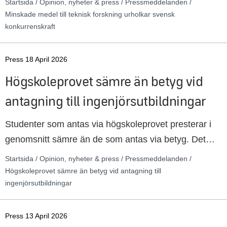
Startsida / Opinion, nyheter & press / Pressmeddelanden /
rapport från Sveriges Ingenjörer. Ett tillskott på 3,6
Minskade medel till teknisk forskning urholkar svensk
konkurrenskraft
miljarder kronor per år skulle placera oss i nivå med
de länder som satsar mest.
Press 18 April 2026
Högskoleprovet sämre än betyg vid
antagning till ingenjörsutbildningar
Studenter som antas via högskoleprovet presterar i
genomsnitt sämre än de som antas via betyg. Det
visar en ny rapport från Sveriges Ingenjörer om
Startsida / Opinion, nyheter & press / Pressmeddelanden /
studenter antagna på ingenjörsutbildningar. Nu måste
Högskoleprovet sämre än betyg vid antagning till
ingenjörsutbildningar
regeringen minska på kravet att var tredje student
måste antas via högskoleprovet, och även ta fram
alternativa urvalstester i exempelvis matematik.
Press 13 April 2026