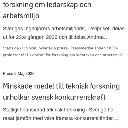
forskning om ledarskap och
arbetsmiljö
Sveriges Ingenjörers arbetsmiljöpris, Levipriset, delas
ut för 23:e gången 2026 och tilldelas Andrea
Eriksson, professor vid KTH, för hennes omfattande
Startsida / Opinion, nyheter & press / Pressmeddelanden / KTH-
insatser inom arbetsmiljöforskning,
professor får Levipriset för forskning om ledarskap och arbetsmiljö
ingenjörsutbildning och praktisk tillämpning. Andrea
Eriksson betonar ledarskapets centrala roll i hållbar
Press 8 Maj 2026
verksamhet och utvecklingen av metoder för proaktiv
Minskade medel till teknisk forskning
organisatorisk design.
urholkar svensk konkurrenskraft
Statligt finansierad teknisk forskning i Sverige har
rasat jämfört med våra främsta konkurrentländer,
vilket riskerar vår konkurrenskraft. Det visar en ny