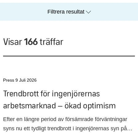
Filtrera resultat
Visar
166
träffar
Press 9 Juli 2026
Trendbrott för ingenjörernas
arbetsmarknad – ökad optimism
Efter en längre period av försämrade förväntningar
syns nu ett tydligt trendbrott i ingenjörernas syn på
arbetsmarknaden. Arbetslösheten sjunker och fler ser