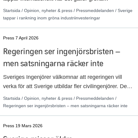
industriinvesteringar samtidigt som den gröna
Startsida / Opinion, nyheter & press / Pressmeddelanden / Sverige
omställningen ökar i betydelse för framtida svenska
tappar i rankning inom gröna industriinvesteringar
industrijobb. Nu måste Sverige satsa inom
kompetens, energi och skapa bättre
Press 7 April 2026
tillståndsprocesser.
Regeringen ser ingenjörsbristen –
men satsningarna räcker inte
Sveriges Ingenjörer välkomnar att regeringen vill
verka för att Sverige utbildar fler civilingenjörer. De
satsningar som regeringen aviserat inför
Startsida / Opinion, nyheter & press / Pressmeddelanden /
vårändringsbudgeten 2026 leder i rätt riktning, men är
Regeringen ser ingenjörsbristen – men satsningarna räcker inte
otillräckliga för att komma till rätta med problemen.
Press 19 Mars 2026