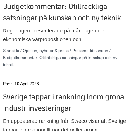
Budgetkommentar: Otillräckliga
satsningar på kunskap och ny teknik
Regeringen presenterade på måndagen den
ekonomiska vårpropositionen och
vårändringsbudgeten för 2026. Sveriges Ingenjörer
Startsida / Opinion, nyheter & press / Pressmeddelanden /
välkomnar ansatsen att öka antalet civilingenjörer,
Budgetkommentar: Otillräckliga satsningar på kunskap och ny
teknik
bland annat genom satsningar på ökad
genomströmning på ingenjörsutbildningarna.
Samtidigt anser Sveriges Ingenjörer att vårbudgeten
Press 10 April 2026
är otillräcklig för att möta landets behov av
Sverige tappar i rankning inom gröna
teknikkompetens i världsklass.
industriinvesteringar
En uppdaterad rankning från Sweco visar att Sverige
tappar internationellt när det gäller gröna