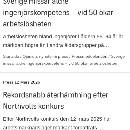
Sverige missar äldre
ingenjörskompetens – vid 50 ökar
arbetslösheten
Arbetslösheten bland ingenjörer i åldern 55–64 år är
märkbart högre än i andra åldersgrupper på
arbetsmarknaden, visar en ny analys. Risken för
Startsida / Opinion, nyheter & press / Pressmeddelanden / Sverige
arbetslöshet för en 64-årig ingenjör är nästan fyra
missar äldre ingenjörskompetens – vid 50 ökar arbetslösheten
gånger högre än för en 44-åring. För att möta
behovet av ingenjörer måste arbetsgivarna bättre ta
Press 12 Mars 2026
tillvara ingenjörskompetensen genom hela
Rekordsnabb återhämtning efter
arbetslivet.
Northvolts konkurs
Efter Northvolts konkurs den 12 mars 2025 har
arbetsmarknadsläget markant förbättrats i