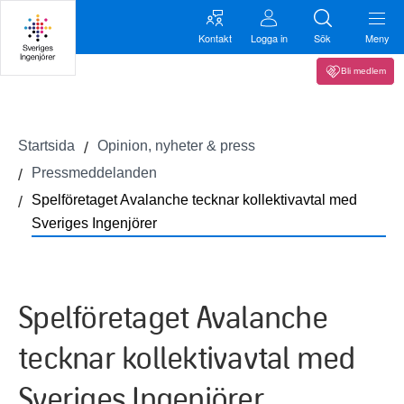
Kontakt
Logga in
Sök
Meny
Bli medlem
Startsida
Opinion, nyheter & press
Pressmeddelanden
Spelföretaget Avalanche tecknar kollektivavtal med
Sveriges Ingenjörer
Spelföretaget Avalanche
tecknar kollektivavtal med
Sveriges Ingenjörer