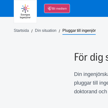
Bli medlem
Startsida
Din situation
Pluggar till ingenjör
För dig 
Din ingenjörsk
pluggar till in
doktorand och r