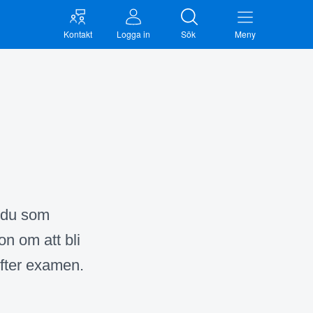
Kontakt
Logga in
Sök
Meny
r du som
on om att bli
efter examen.