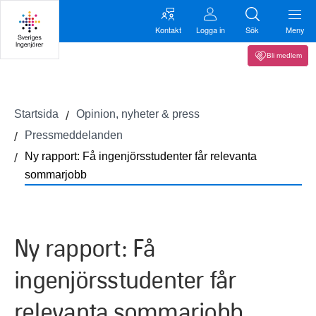
Kontakt
Logga in
Sök
Meny
Bli medlem
Startsida
Opinion, nyheter & press
Pressmeddelanden
Ny rapport: Få ingenjörsstudenter får relevanta
sommarjobb
Ny rapport: Få
ingenjörsstudenter får
relevanta sommarjobb