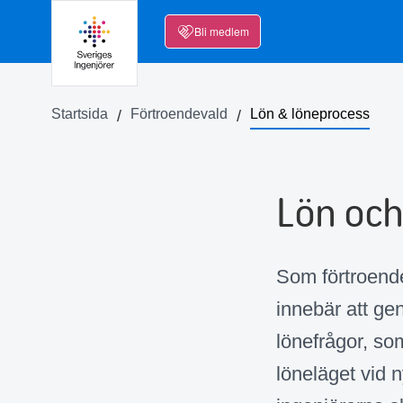
Bli medlem
Startsida
Förtroendevald
Lön & löneprocess
Lön och
Som förtroende
innebär att ge
lönefrågor, so
löneläget vid n