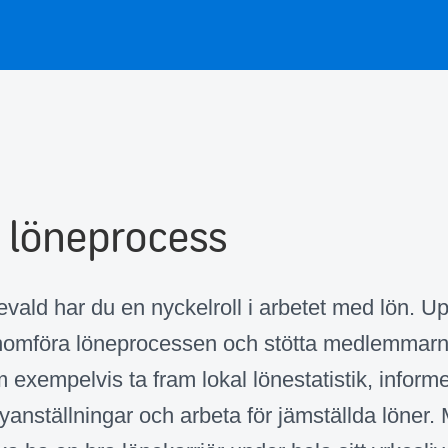
 löneprocess
vald har du en nyckelroll i arbetet med lön. U
nomföra löneprocessen och stötta medlemmarna
m exempelvis ta fram lokal lönestatistik, infor
yanställningar och arbeta för jämställda löner. M