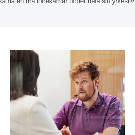
a ha en bra lönekarriär under hela sitt yrkesliv