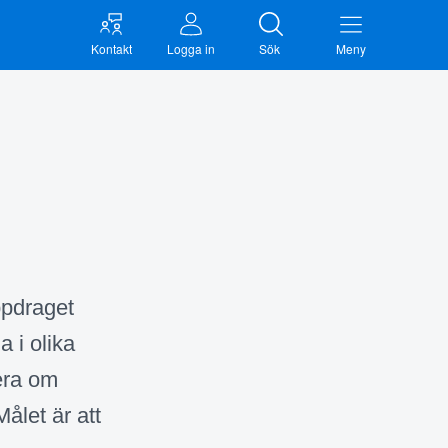
Kontakt
Logga in
Sök
Meny
ppdraget
 i olika
mera om
ålet är att