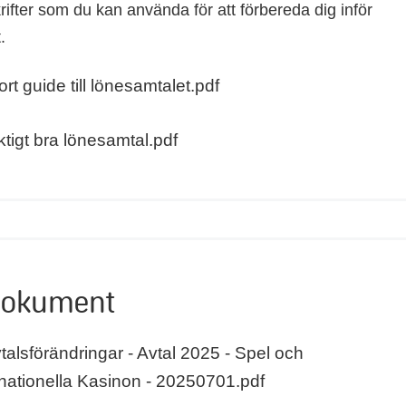
rifter som du kan använda för att förbereda dig inför
.
rt guide till lönesamtalet.pdf
iktigt bra lönesamtal.pdf
dokument
vtalsförändringar - Avtal 2025 - Spel och
rnationella Kasinon - 20250701.pdf