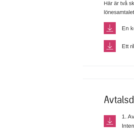
Här är två sk
lönesamtalet
En ko
Ett r
Avtals
1. A
Inte