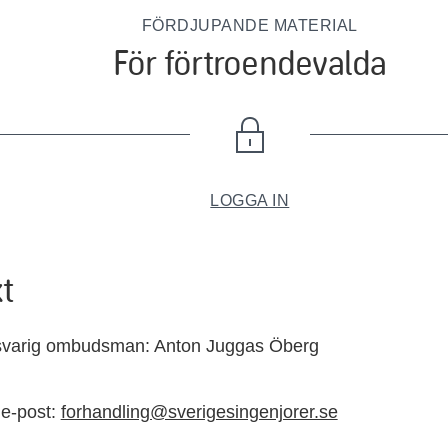
FÖRDJUPANDE MATERIAL
För förtroendevalda
LOGGA IN
t
varig ombudsman: Anton Juggas Öberg
 e-post:
forhandling@sverigesingenjorer.se