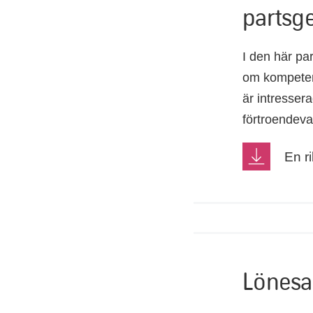
partsg
I den här pa
om kompetensu
är intresser
förtroendeva
En r
Lönesa