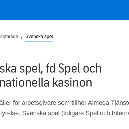
lsområde
Svenska spel
ska spel, fd Spel och
rnationella kasinon
äller för arbetsgivare som tillhör Almega Tjän
yrelse, Svenska spel (tidigare Spel och Interna
.