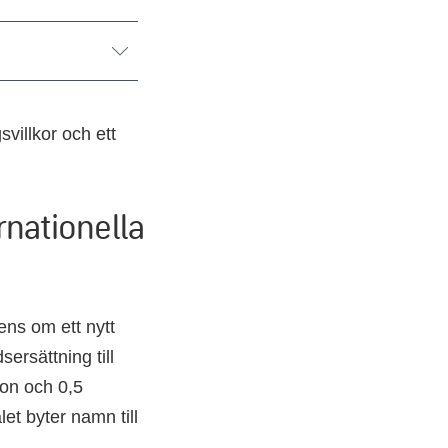
svillkor och ett
rnationella
ns om ett nytt
ersättning till
ion
och 0,5
let byter namn till