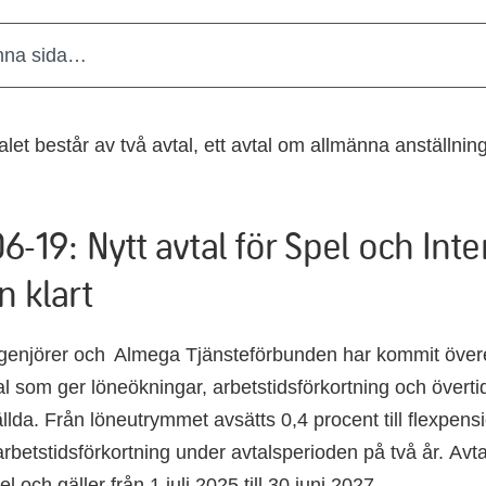
nna sida…
alet består av två avtal, ett avtal om allmänna anställning
6-19: Nytt avtal för Spel och Inte
n klart
genjörer och Almega Tjänsteförbunden har kommit övere
al
som ger löneökningar, arbetstidsförkortning och övertids
llda.
Från löneutrymmet avsätts 0,4 procent till
flexpens
 arbetstidsförkortning under avtalsperioden på två år
.
Avta
 och gäller från 1 juli 2025 till 30 juni 2027.