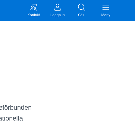
Kontakt
Logga in
Sök
Meny
steförbunden
tionella