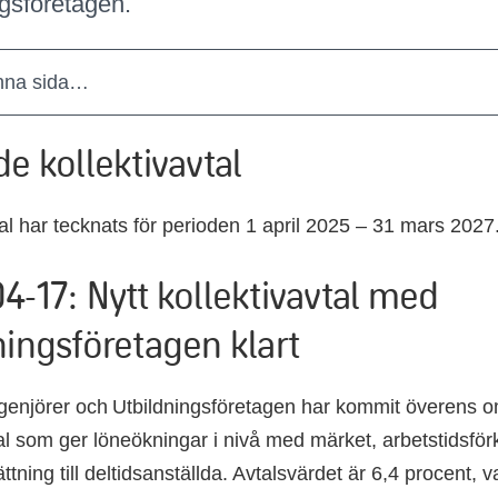
ngsföretagen.
nna sida…
de kollektivavtal
tal har tecknats för perioden 1 april 2025 – 31 mars 2027
4-17: Nytt kollektivavtal med
ningsföretagen klart
genjörer och Utbildningsföretagen har kommit överens om
al
som ger löneökningar i nivå med märket, arbetstidsför
ttning till deltidsanställda
.
Avtalsvärdet är 6,4 procent, v