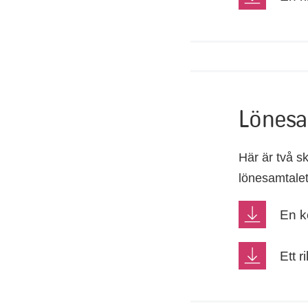
Lönesa
Här är två sk
lönesamtalet
En ko
Ett r