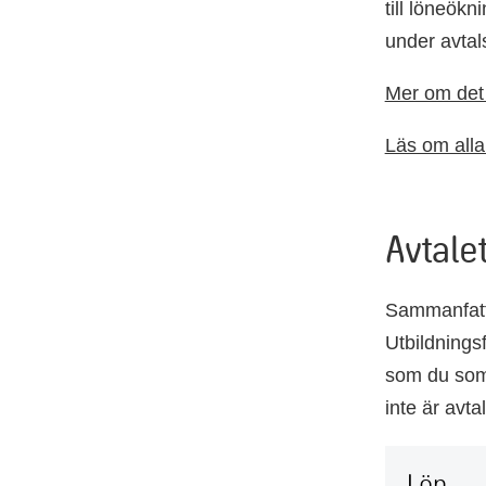
till löneökni
under avtal
Mer om det 
Läs om alla
Avtalet
Sammanfattn
Utbildningsf
som du som 
inte är avta
Lön