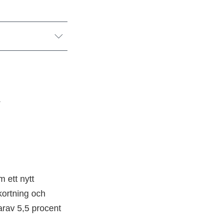
.
 ett nytt
kortning och
arav 5,5 procent