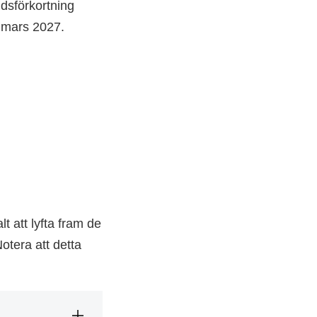
idsförkortning
31 mars 2027.
t att lyfta fram de
otera att detta