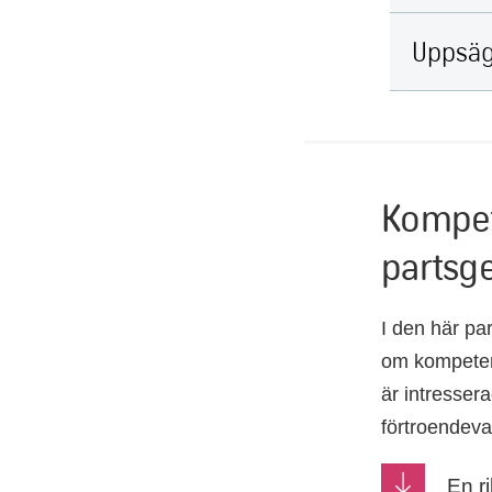
Uppsäg
Kompet
partsg
I den här pa
om kompetensu
är intresser
förtroendeva
En r