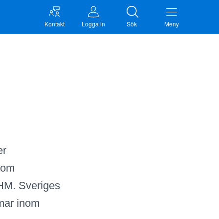
Kontakt
Logga in
Sök
Meny
er
 som
HM. Sveriges
mar inom