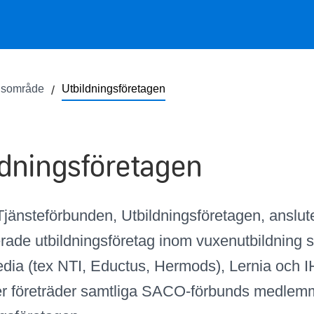
lsområde
Utbildningsföretagen
ldningsföretagen
jänsteförbunden, Utbildningsföretagen, anslut
erade utbildningsföretag inom vuxenutbildning
ia (tex NTI, Eductus, Hermods), Lernia och I
er företräder samtliga SACO-förbunds medlem