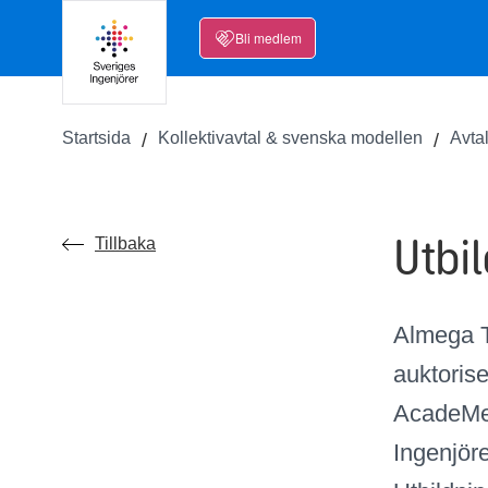
Bli medlem
Startsida
Kollektivavtal & svenska modellen
Avta
Utbi
Tillbaka
Almega T
auktoris
AcadeMed
Ingenjör