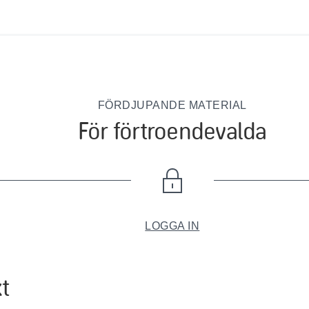
FÖRDJUPANDE MATERIAL
För förtroendevalda
LOGGA IN
t