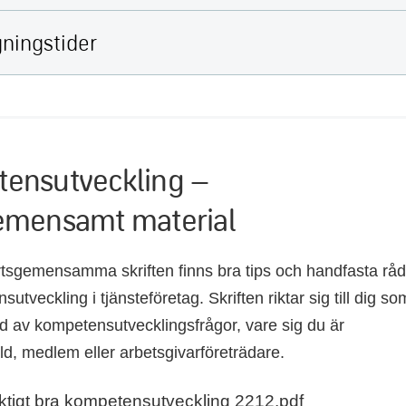
ningstider
ensutveckling –
emensamt material
rtsgemensamma skriften finns bra tips och handfasta rå
tveckling i tjänsteföretag. Skriften riktar sig till dig so
ad av kompetensutvecklingsfrågor, vare sig du är
ld, medlem eller arbetsgivarföreträdare.
iktigt bra kompetensutveckling 2212.pdf