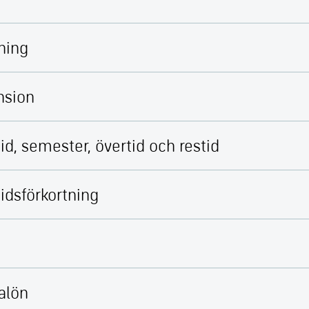
ning
nsion
id, semester, övertid och restid
idsförkortning
n
alön