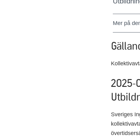
Utbildni
Mer på de
Gällan
Kollektivav
2025-0
Utbild
Sveriges In
kollektivavt
övertidsersä