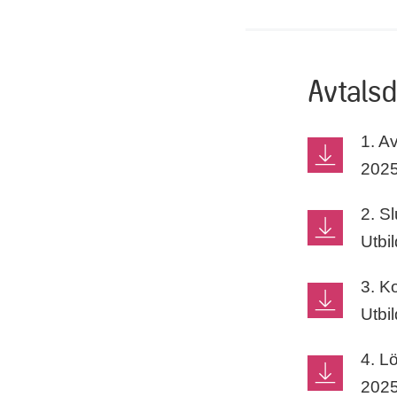
Avtals
1. A
2025
2. Sl
Utbi
3. Ko
Utbi
4. L
2025