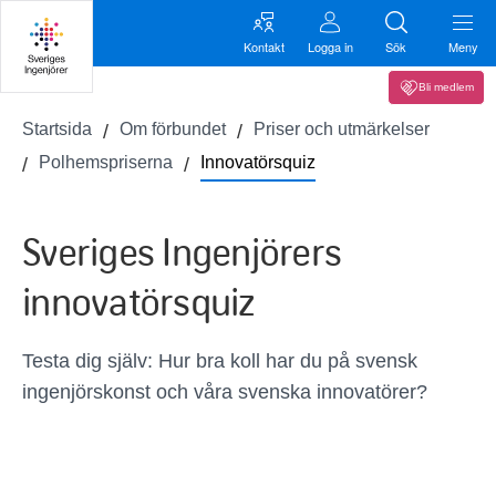
Kontakt
Logga in
Sök
Meny
Bli medlem
Startsida
Om förbundet
Priser och utmärkelser
Polhemspriserna
Innovatörsquiz
Sveriges Ingenjörers
innovatörsquiz
Testa dig själv: Hur bra koll har du på svensk
ingenjörskonst och våra svenska innovatörer?