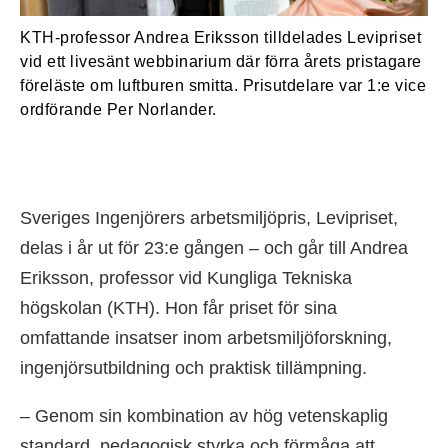
KTH-professor Andrea Eriksson tilldelades Levipriset
vid ett livesänt webbinarium där förra årets pristagare
föreläste om luftburen smitta. Prisutdelare var 1:e vice
ordförande Per Norlander.
Sveriges Ingenjörers arbetsmiljöpris, Levipriset,
delas i år ut för 23:e gången – och går till Andrea
Eriksson, professor vid Kungliga Tekniska
högskolan (KTH). Hon får priset för sina
omfattande insatser inom arbetsmiljöforskning,
ingenjörsutbildning och praktisk tillämpning.
– Genom sin kombination av hög vetenskaplig
standard, pedagogisk styrka och förmåga att