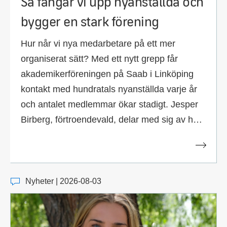
Så fångar vi upp nyanställda och
bygger en stark förening
Hur når vi nya medarbetare på ett mer
organiserat sätt? Med ett nytt grepp får
akademikerföreningen på Saab i Linköping
kontakt med hundratals nyanställda varje år
och antalet medlemmar ökar stadigt. Jesper
Birberg, förtroendevald, delar med sig av hur
kollegor blir engagerade medlemmar från
start.
Nyheter | 2026-08-03