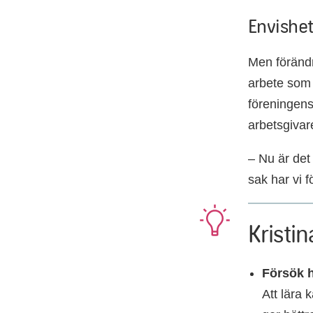
Envishe
Men förändr
arbete som t
föreningens
arbetsgivare
– Nu är det
sak har vi f
Kristin
Försök h
Att lära