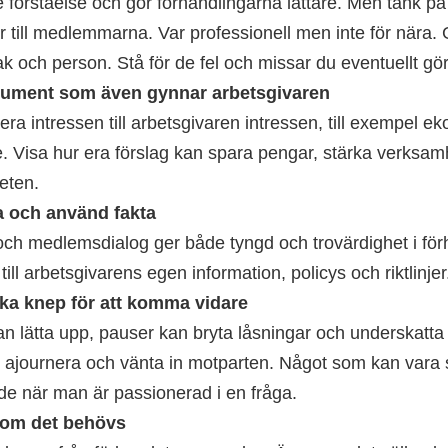
e förståelse och gör förhandlingarna lättare. Men tänk på
r till medlemmarna. Var professionell men inte för nära. 
k och person. Stå för de fel och missar du eventuellt gör
gument som även gynnar arbetsgivaren
era intressen till arbetsgivaren intressen, till exempel e
. Visa hur era förslag kan spara pengar, stärka verksam
teten.
 och använd fakta
och medlemsdialog ger både tyngd och trovärdighet i för
till arbetsgivarens egen information, policys och riktlinjer
ika knep för att komma vidare
 lätta upp, pauser kan bryta låsningar och underskatta in
, ajournera och vänta in motparten. Något som kan vara s
e när man är passionerad i en fråga.
 om det behövs