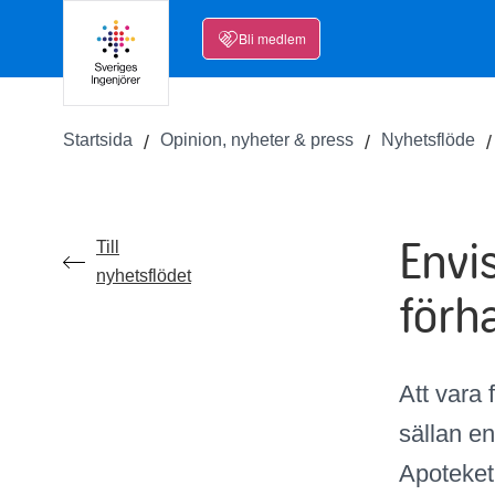
Bli medlem
Startsida
Opinion, nyheter & press
Nyhetsflöde
Envis
Till
nyhetsflödet
förh
Att vara
sällan en
Apoteket 