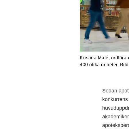
Kristina Maté, ordför
400 olika enheter. Bild
Sedan apot
konkurrens i
huvuduppdra
akademikerf
apoteksperso