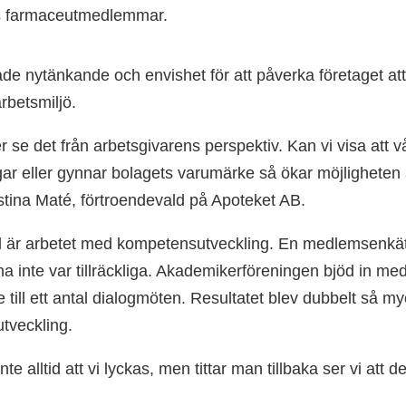
s farmaceutmedlemmar.
de nytänkande och envishet för att påverka företaget att
arbetsmiljö.
r se det från arbetsgivarens perspektiv. Kan vi visa att 
ar eller gynnar bolagets varumärke så ökar möjligheten a
istina Maté, förtroendevald på Apoteket AB.
 är arbetet med kompetensutveckling. En medlemsenkät
na inte var tillräckliga. Akademikerföreningen bjöd in m
 till ett antal dialogmöten. Resultatet blev dubbelt så myc
tveckling.
inte alltid att vi lyckas, men tittar man tillbaka ser vi att d