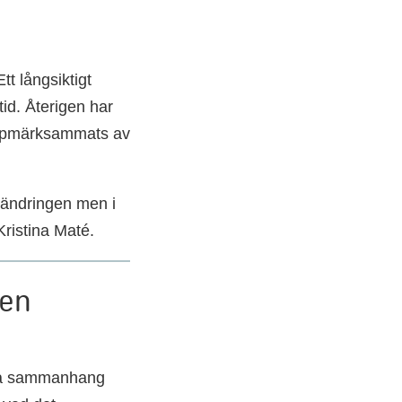
t långsiktigt
tid. Återigen har
n uppmärksammats av
rändringen men i
Kristina Maté.
gen
ella sammanhang