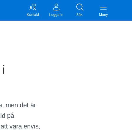
Kontakt
Logga in
Sök
Meny
 i
a, men det är
ald på
att vara envis,