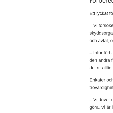
Förbered
Ett lyckat 
– Vi försök
skyddsorgan
och avtal, 
– Inför för
den andra fa
deltar allti
Enkäter och
trovärdigh
– Vi driver
göra. Vi är 