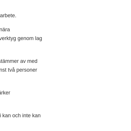
marbete.
 nära
 verktyg genom lag
ch stämmer av med
Minst två personer
ärker
i kan och inte kan