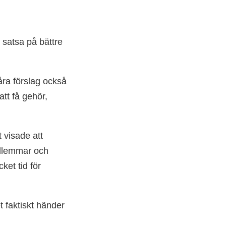
 satsa på bättre
våra förslag också
tt få gehör,
 visade att
edlemmar och
ket tid för
et faktiskt händer