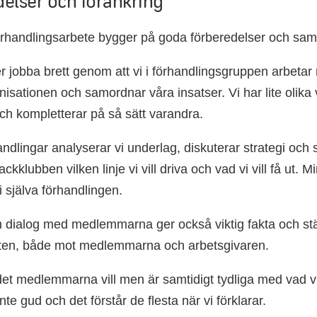
elser och förankring
förhandlingsarbete bygger på goda förberedelser och sa
er jobba brett genom att vi i förhandlingsgruppen arbetar
isationen och samordnar våra insatser. Vi har lite olika
och kompletterar på så sätt varandra.
handlingar analyserar vi underlag, diskuterar strategi o
ckklubben vilken linje vi vill driva och vad vi vill få ut. 
d i själva förhandlingen.
 dialog med medlemmarna ger också viktig fakta och st
eten, både mot medlemmarna och arbetsgivaren.
 det medlemmarna vill men är samtidigt tydliga med vad v
inte gud och det förstår de flesta när vi förklarar.