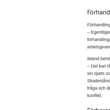
Förhand
Förhandlin
– Egentlige
förhandlinga
arbetsgivar
Ibland behöv
– Det kan lå
sin spets o
Skadestånds
fråga och åt
konflikt.