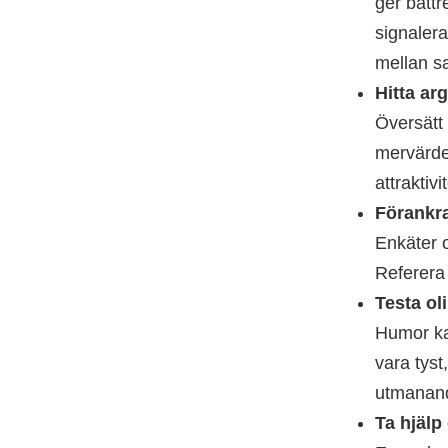
ger bättr
signalera
mellan sa
Hitta ar
Översätt 
mervärde
attraktivi
Förankra
Enkäter 
Referera 
Testa ol
Humor kan
vara tyst
utmanand
Ta hjälp