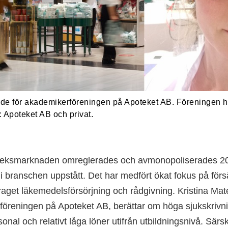
ande för akademikerföreningen på Apoteket AB. Föreningen
: Apoteket AB och privat.
eksmarknaden omreglerades och avmonopoliserades 2
 branschen uppstått. Det har medfört ökat fokus på försäljn
get läkemedelsförsörjning och rådgivning. Kristina Maté
öreningen på Apoteket AB, berättar om höga sjukskrivni
nal och relativt låga löner utifrån utbildningsnivå. Särsk