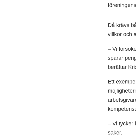
föreningen
Då krävs bå
villkor och 
– Vi försöke
sparar peng
berättar Kr
Ett exempel
möjligheter
arbetsgivare
kompetensu
– Vi tycker 
saker.