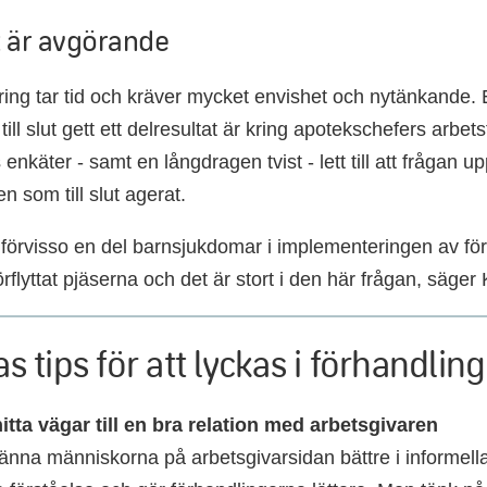
t är avgörande
ing tar tid och kräver mycket envishet och nytänkande. Et
ill slut gett ett delresultat är kring apotekschefers arbets
 enkäter - samt en långdragen tvist - lett till att fråga
n som till slut agerat.
 förvisso en del barnsjukdomar i implementeringen av fö
örflyttat pjäserna och det är stort i den här frågan, säger 
as tips för att lyckas i förhandlin
itta vägar till en bra relation med arbetsgivaren
 känna människorna på arbetsgivarsidan bättre i inform