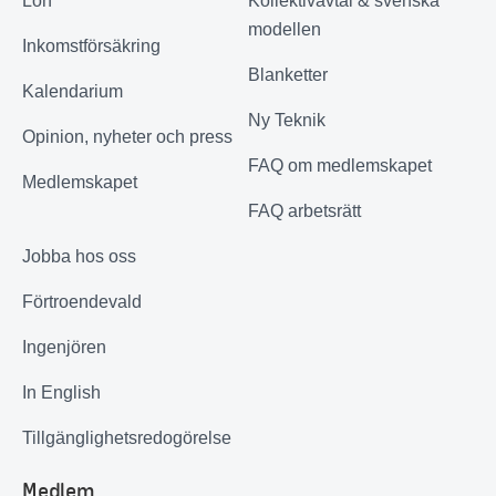
Lön
Kollektivavtal & svenska
modellen
Inkomstförsäkring
Blanketter
Kalendarium
Ny Teknik
Opinion, nyheter och press
FAQ om medlemskapet
Medlemskapet
FAQ arbetsrätt
Jobba hos oss
Förtroendevald
Ingenjören
In English
Tillgänglighetsredogörelse
Medlem