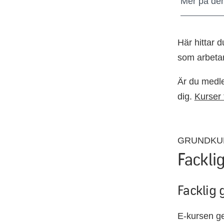
Mer på de
Här hittar d
som arbetar
Är du medle
dig.
Kurser 
GRUNDKU
Fackli
Facklig 
E-kursen ge