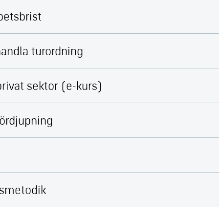
betsbrist
handla turordning
rivat sektor (e-kurs)
fördjupning
smetodik