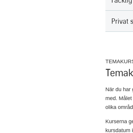
Privat 
TEMAKUR
Temaku
När du har 
med. Målet 
olika områd
Kurserna ges
kursdatum i