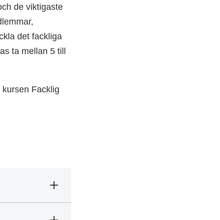
och de viktigaste
edlemmar,
kla det fackliga
s ta mellan 5 till
 kursen Facklig