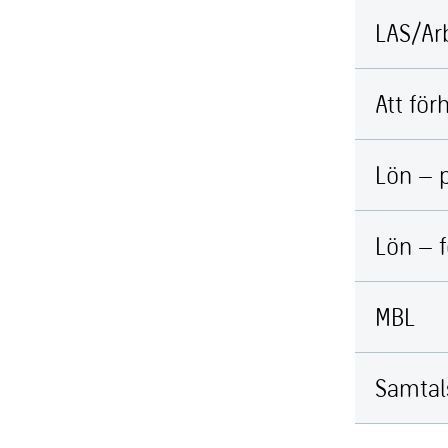
LAS/Ar
Att för
Lön – p
Lön – 
MBL
Samtal