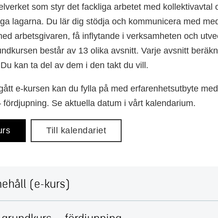
lverket som styr det fackliga arbetet med kollektivavtal 
liga lagarna. Du lär dig stödja och kommunicera med m
d arbetsgivaren, få inflytande i verksamheten och utvec
ndkursen består av 13 olika avsnitt. Varje avsnitt beräkna
Du kan ta del av dem i den takt du vill.
gått e-kursen kan du fylla på med erfarenhetsutbyte med
 fördjupning. Se aktuella datum i vårt kalendarium.
urs
Till kalendariet
ehåll (e-kurs)
 grundkurs – fördjupning