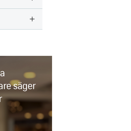
ra
are säger
r