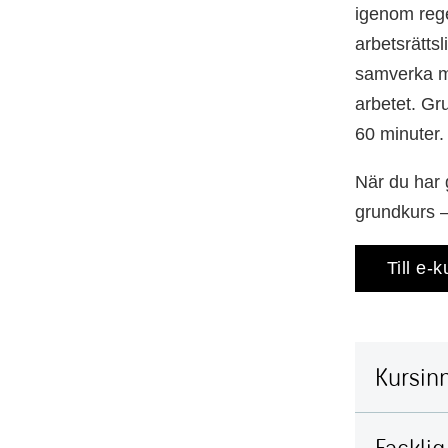
igenom rege
arbetsrätts
samverka me
arbetet. Gru
60 minuter. 
När du har 
grundkurs –
Till e-k
Kursinn
Facklig