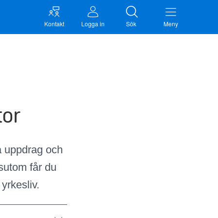
Kontakt
Logga in
Sök
Meny
tor
ga uppdrag och
sutom får du
 yrkesliv.