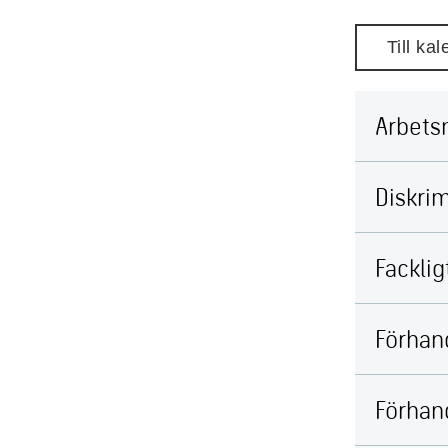
Till ka
Arbetsm
Diskri
Facklig
Förhan
Förhand