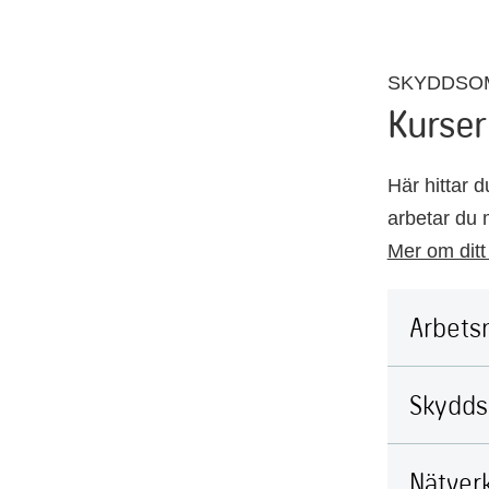
SKYDDSO
Kurser
Här hittar 
arbetar du m
Mer om dit
Arbetsm
Skydds
Nätverk