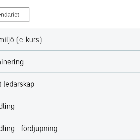
lendariet
iljö (e-kurs)
minering
t ledarskap
dling
ling - fördjupning