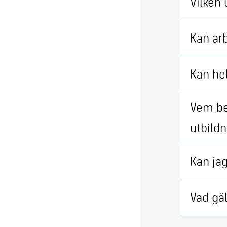
Vilken 
Kan arb
Kan hel
Vem be
utbildn
Kan jag
Vad gäl