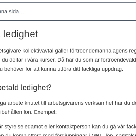
nna sida…
ll ledighet
tsgivare kollektivavtal gäller förtroendemannalagens regle
 du deltar i våra kurser. Då har du som är förtroendevald 
u behöver för att kunna utföra ditt fackliga uppdrag.
 betald ledighet?
liga arbete knutet till arbetsgivarens verksamhet har du d
ibehållen lön. Exempel:
 styrelseledamot eller kontaktperson kan du gå vår fack
n du komplettera med fördjupningar i MBL, lön, samtalsm