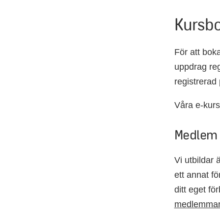
Kursbo
För att bok
uppdrag regi
registrerad 
Våra e-kurs
Medlem 
Vi utbildar
ett annat f
ditt eget f
medlemmar i