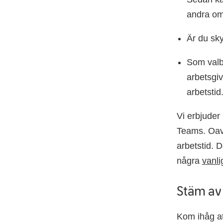
andra om
Är du sk
Som valbe
arbetsgiv
arbetstid
Vi erbjuder 
Teams. Oavs
arbetstid. 
några
vanli
Stäm av
Kom ihåg at