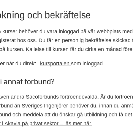
kning och bekräftelse
a kurser behöver du vara inloggad på vår webbplats med e
sterat hos oss. Du får en personlig bekräftelse skickad ti
på kursen. Kallelse till kursen får du cirka en månad före
er når du direkt i
kursportalen
som inloggad.
i annat förbund?
 även andra Sacoförbunds förtroendevalda. Är du förtroend
örbund än Sveriges Ingenjörer behöver du, innan du anmä
örbund och meddela att du önskar gå utbildning och få de
 Akavia på privat sektor – läs mer här.