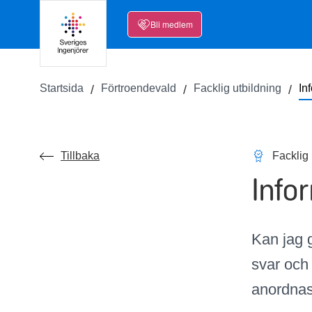
Bli medlem
Startsida
Förtroendevald
Facklig utbildning
In
Tillbaka
Facklig 
Info
Kan jag g
svar och
anordnas