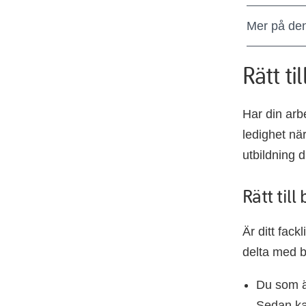
Mer på de
Rätt ti
Har din arbe
ledighet när
utbildning d
Rätt till
Är ditt fack
delta med b
Du som är
Sedan ka