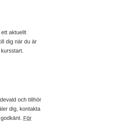
tt aktuellt
ll dig när du är
 kursstart.
evald och tillhör
ler dig, kontakta
t godkänt.
För