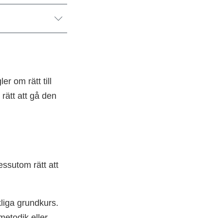
r om rätt till
rätt att gå den
essutom rätt att
liga grundkurs.
etodik eller