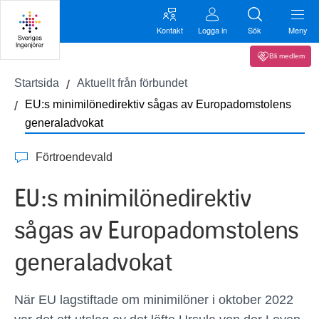
Kontakt
Logga in
Sök
Meny
Bli medlem
Startsida
Aktuellt från förbundet
EU:s minimilönedirektiv sågas av Europadomstolens
generaladvokat
Förtroendevald
EU:s minimilönedirektiv
sågas av Europadomstolens
generaladvokat
När EU lagstiftade om minimilöner i oktober 2022