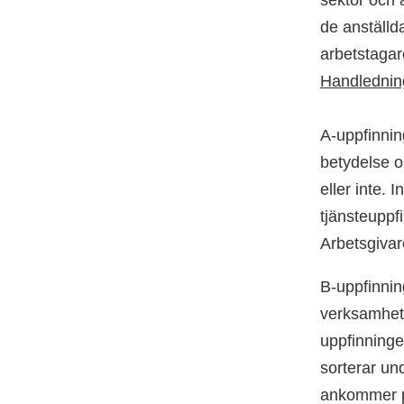
sektor och 
de anställd
arbetstagar
Handledning
A-uppfinnin
betydelse o
eller inte. 
tjänsteuppf
Arbetsgivar
B-uppfinnin
verksamhets
uppfinninge
sorterar und
ankommer på