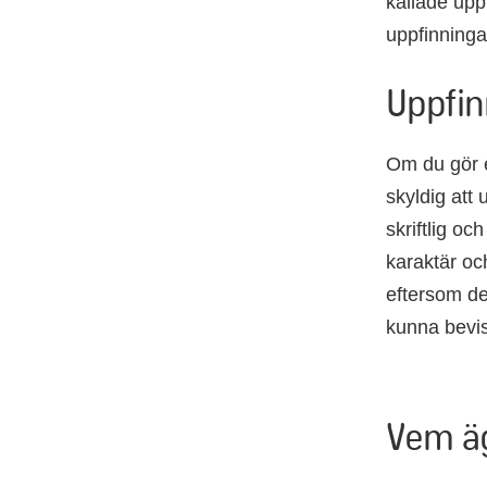
kallade upp
uppfinningar
Uppfi
Om du gör e
skyldig att
skriftlig o
karaktär och
eftersom de
kunna bevis
Vem äg