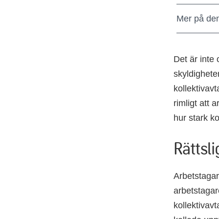
Mer på de
Det är inte 
skyldighete
kollektivavt
rimligt att 
hur stark k
Rättsl
Arbetstagar
arbetstagar
kollektivav