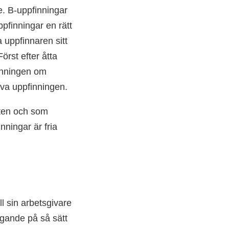
. B-uppfinningar
pfinningar en rätt
a uppfinnaren sitt
rst efter åtta
finningen om
rva uppfinningen.
sten och som
ningar är fria
ll sin arbetsgivare
ingande på så sätt