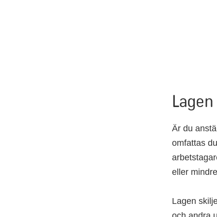
Lagen
Är du anstä
omfattas du
arbetstagare
eller mindr
Lagen skilje
och andra 