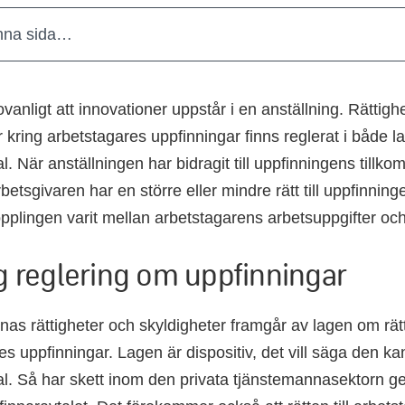
nna sida…
ovanligt att innovationer uppstår i en anställning. Rättigh
r kring arbetstagares uppfinningar finns reglerat i både l
al. När anställningen har bidragit till uppfinningens tillko
arbetsgivaren har en större eller mindre rätt till uppfinni
opplingen varit mellan arbetstagarens arbetsuppgifter oc
ig reglering om uppfinningar
nas rättigheter och skyldigheter framgår av lagen om rätte
es uppfinningar. Lagen är dispositiv, det vill säga den k
tal. Så har skett inom den privata tjänstemannasektorn 