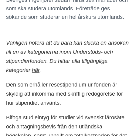
Sveriges Ingenjörer sedan minst sex månader och
som ska studera utomlands. Företräde ges
sökande som studerar en hel årskurs utomlands.
Vänligen notera att du bara kan skicka en ansökan
till en av kategorierna inom Understöds- och
stipendierfonden. Du hittar alla tillgängliga
kategorier
här
.
Den som erhåller resestipendium ur fonden är
skyldig att inkomma med skriftlig redogörelse för
hur stipendiet använts.
Bifoga studieintyg för studier vid svenskt lärosäte
och antagningsbevis från den utländska
högskolan, samt uppgift om totalkostnaden för det