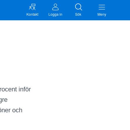
Kontakt
Logga in
Sök
Meny
ocent inför
gre
löner och