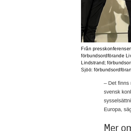
Från presskonferensen
förbundsordförande Liv
Lindstrand; förbundsor
Sjöö: förbundsordföra
– Det finns 
svensk konk
sysselsättn
Europa, säg
Mer om