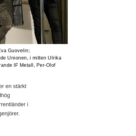
Eva Guovelin;
de Unionen, i mitten Ulrika
ande IF Metall, Per-Olof
er en stärkt
dhög
rentländer i
enjörer.