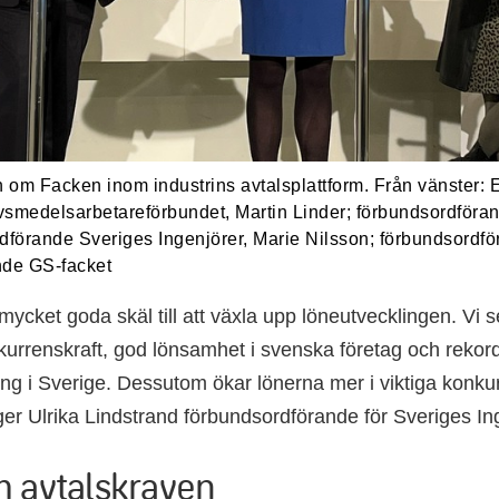
 om Facken inom industrins avtalsplattform. Från vänster: 
smedelsarbetareförbundet, Martin Linder; förbundsordföran
dförande Sveriges Ingenjörer, Marie Nilsson; förbundsordför
nde GS-facket
mycket goda skäl till att växla upp löneutvecklingen. Vi s
urrenskraft, god lönsamhet i svenska företag och rekor
ing i Sverige. Dessutom ökar lönerna mer i viktiga konkur
er Ulrika Lindstrand förbundsordförande för Sveriges Ing
 avtalskraven