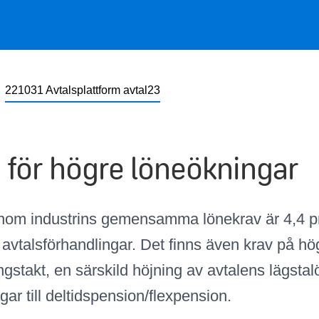
221031 Avtalsplattform avtal23
 för högre löneökningar
nom industrins gemensamma lönekrav är 4,4 pr
 avtalsförhandlingar. Det finns även krav på hö
gstakt, en särskild höjning av avtalens lägsta
gar till deltidspension/flexpension.