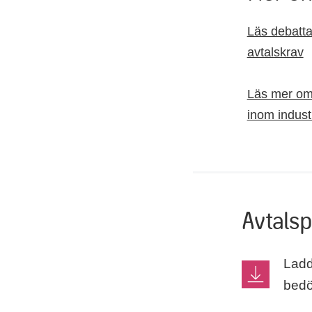
Läs debatt
avtalskrav
Läs mer om
inom indust
Avtals
Ladd
bed