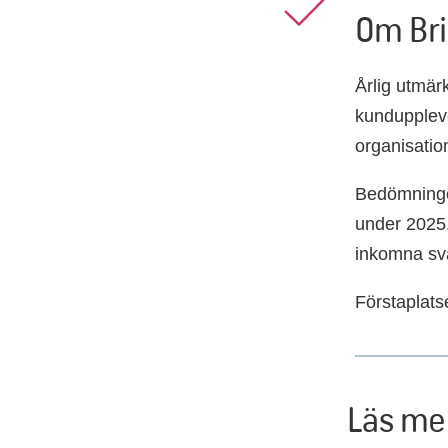
Om Bri
Årlig utmär
kunduppleve
organisatio
Bedömninge
under 2025.
inkomna sv
Förstaplatse
Läs me