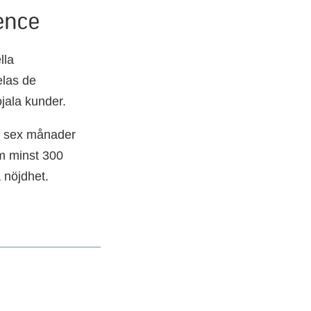
ence
lla
elas de
ojala kunder.
t sex månader
om minst 300
 nöjdhet.