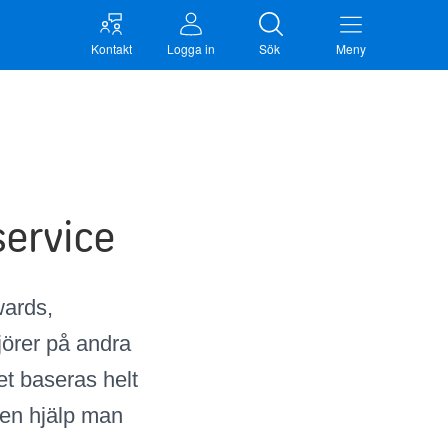
Kontakt
Logga in
Sök
Meny
service
wards,
örer på andra
et baseras helt
en hjälp man