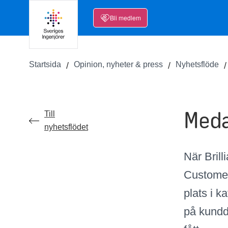
Bli medlem
Startsida
Opinion, nyheter & press
Nyhetsflöde
Meda
Till
nyhetsflödet
När Brill
Customer
plats i 
på kundd