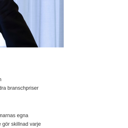
h
dra branschpriser
mmarnas egna
 gör skillnad varje