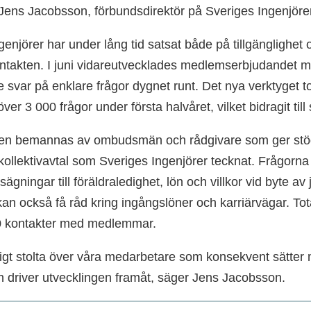
Jens Jacobsson, förbundsdirektör på Sveriges Ingenjörer
enjörer har under lång tid satsat både på tillgänglighet o
akten. I juni vidareutvecklades medlemserbjudandet med
e svar på enklare frågor dygnet runt. Det nya verktyget 
er 3 000 frågor under första halvåret, vilket bidragit til
en bemannas av ombudsmän och rådgivare som ger stöd i
kollektivavtal som Sveriges Ingenjörer tecknat. Frågorn
psägningar till föräldraledighet, lön och villkor vid byte av
 kan också få råd kring ingångslöner och karriärvägar. To
0 kontakter med medlemmar.
oligt stolta över våra medarbetare som konsekvent sätte
 driver utvecklingen framåt, säger Jens Jacobsson.