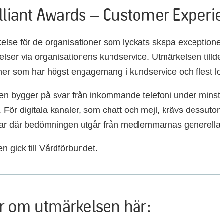
lliant Awards – Customer Experi
kelse för de organisationer som lyckats skapa exceptione
lser via organisationens kundservice. Utmärkelsen tilld
ner som har högst engagemang i kundservice och flest l
n bygger på svar från inkommande telefoni under mins
 För digitala kanaler, som chatt och mejl, krävs dessut
ar där bedömningen utgår från medlemmarnas generella
n gick till Vårdförbundet.
r om utmärkelsen här: