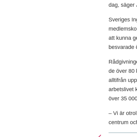
dag, säger 
Sveriges Ing
medlemskont
att kunna g
besvarade öv
Rådgivning
de över 80 
alltifrån up
arbetslivet
över 35 00
– Vi är otr
centrum och