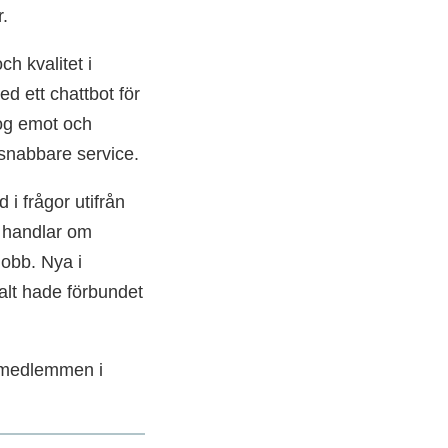
.
ch kvalitet i
 ett chattbot för
tog emot och
l snabbare service.
 frågor utifrån
a handlar om
 jobb. Nya i
talt hade förbundet
r medlemmen i