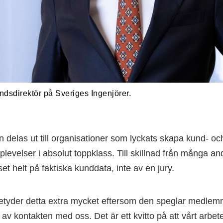
dsdirektör på Sveriges Ingenjörer.
 delas ut till organisationer som lyckats skapa kund- oc
evelser i absolut toppklass. Till skillnad från många an
et helt på faktiska kunddata, inte av en jury.
betyder detta extra mycket eftersom den speglar medle
av kontakten med oss. Det är ett kvitto på att vårt arbete