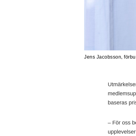
Jens Jacobsson, förbun
Utmärkelsen
medlemsuppl
baseras pris
– För oss 
upplevelser 