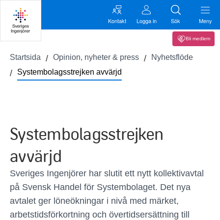
Kontakt
Logga in
Sök
Meny
Bli medlem
Startsida
Opinion, nyheter & press
Nyhetsflöde
Systembolagsstrejken avvärjd
Systembolagsstrejken
avvärjd
Sveriges Ingenjörer har slutit ett nytt kollektivavtal
på Svensk Handel för Systembolaget. Det nya
avtalet ger löneökningar i nivå med märket,
arbetstidsförkortning och övertidsersättning till