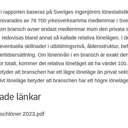
 i rapporten baseras på Sveriges Ingenjörers lönestatisti
esvarades av 78 700 yrkesverksamma medlemmar i Sver
om bransch avser endast medlemmar inom den privata s
n redovisas bland annat så kallade relativa lönelägen. I 
 eventuella skillnader i utbildningsnivå, åldersstruktur, b
vertidsersättning. Om lönenivån i en bransch är exakt
or totalt, kommer det relativa löneläget att ha värdet 100. 
tyder att branschen har ett lägre löneläge än privat sekt
tivt löneläge betyder att branschen har ett högre löneläge
ade länkar
schlöner 2023.pdf