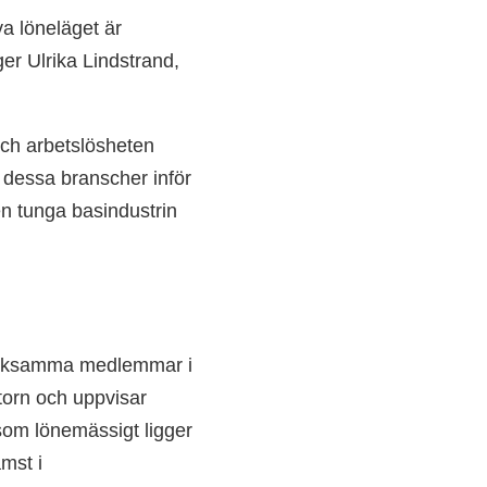
va löneläget är
er Ulrika Lindstrand,
och arbetslösheten
r dessa branscher inför
den tunga basindustrin
verksamma medlemmar i
orn och uppvisar
 som lönemässigt ligger
mst i