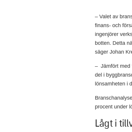
– Valet av brans
finans- och förs
ingenjörer verk
botten. Detta nä
säger Johan Kre
– Jämfört med fö
del i byggbransc
lönsamheten i 
Branschanalysen
procent under 
Lågt i ti