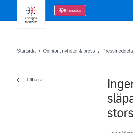
Bli medlem
Startsida
Opinion, nyheter & press
Pressmeddel
Inge
Tillbaka
släp
stor