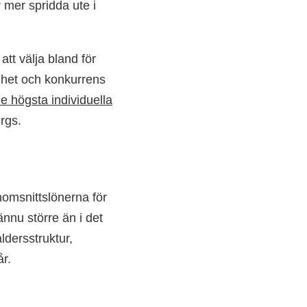
mer spridda ute i
att välja bland för
lighet och konkurrens
e högsta individuella
rgs.
omsnittslönerna för
ännu större än i det
åldersstruktur,
år.