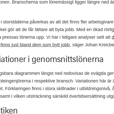
nen. Branscherna som lönemässigt ligger längre ned är 
 storstäderna påverkas av att det finns fler arbetsgivare 
lket gör att de får lättare att byta jobb. Med en ökad rör
pressas lönerna upp. Vi har i tidigare analyser sett att
d
finns just bland dem som bytt jobb
, säger Johan Kreicbe
riationer i genomsnittslönerna
ngsbara diagrammen längst ned redovisas de ovägda gen
oleingenjörerna i respektive bransch. Variationen här är 
t. Förklaringen finns i stora skillnader i utbildningsnivå, 
samt i vilken utsträckning särskild övertidsersättning utg
tiken