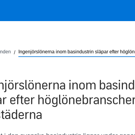
anden
Ingenjörslönerna inom basindustrin släpar efter höglö
njörslönerna inom basind
ar efter höglönebranscher
städerna