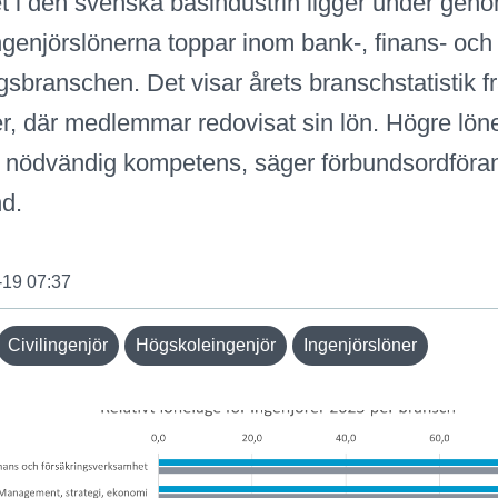
t i den svenska basindustrin ligger under geno
genjörslönerna toppar inom bank-, finans- och
gsbranschen. Det visar årets branschstatistik f
r, där medlemmar redovisat sin lön. Högre löner
a nödvändig kompetens, säger förbundsordföra
nd.
-19 07:37
Civilingenjör
Högskoleingenjör
Ingenjörslöner