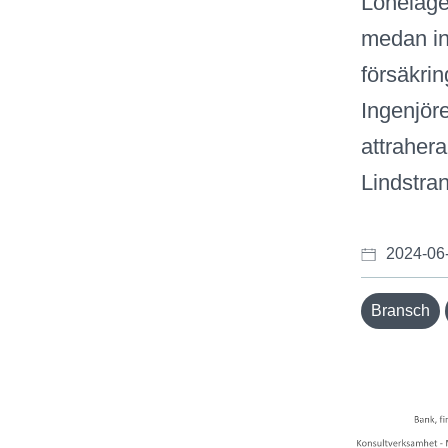
Löneläge
medan in
försäkrin
Ingenjöre
attraher
Lindstra
2024-06
Bransch