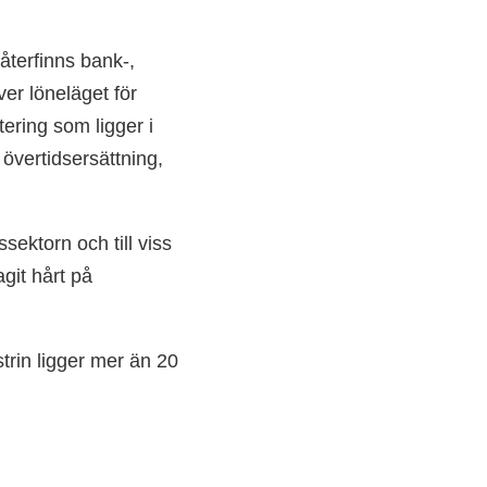
 återfinns bank-,
ver löneläget för
ering som ligger i
h övertidsersättning,
sektorn och till viss
git hårt på
trin ligger mer än 20