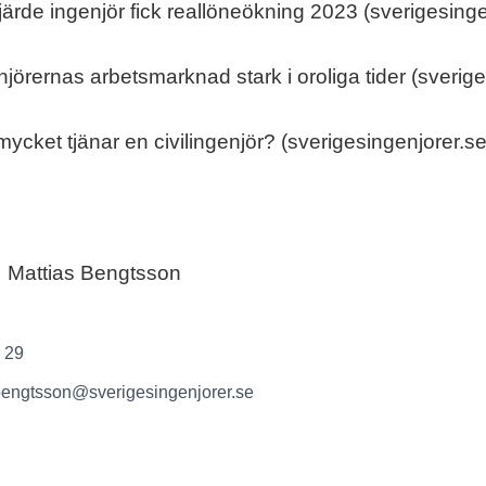
fjärde ingenjör fick reallöneökning 2023 (sverigesinge
njörernas arbetsmarknad stark i oroliga tider (sverig
mycket tjänar en civilingenjör? (sverigesingenjorer.se
Mattias Bengtsson
 29
bengtsson@sverigesingenjorer.se