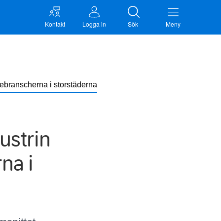
Kontakt
Logga in
Sök
Meny
nebranscherna i storstäderna
ustrin
na i