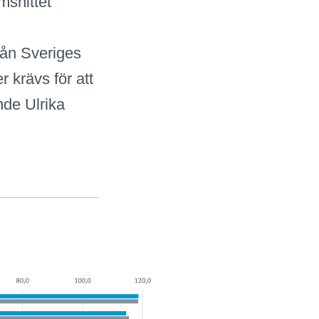
msnittet
rån Sveriges
 krävs för att
nde Ulrika