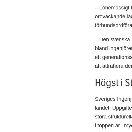
– Lönemässigt li
oroväckande låg
förbundsordföra
– Den svenska b
bland ingenjörer
ett generationss
att attrahera d
Högst i 
Sveriges Ingen
landet. Uppgif
stora strukture
i toppen är i m