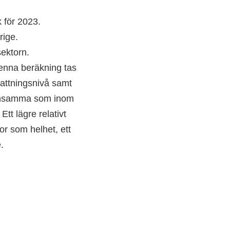
k för 2023.
ige.
ektorn.
denna beräkning tas
efattningsnivå samt
 densamma som inom
Ett lägre relativt
or som helhet, ett
.