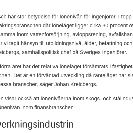
ch har stor betydelse för lönenivån för ingenjörer. I topp
äkringsbranschen där löneläget ligger cirka 30 procent ö
samma inom vattenförsörjning, avloppsrening, avfallshant
r vi tagit hänsyn till utbildningsnivå, ålder, befattning oc
icbergs, samhällspolitisk chef på Sveriges Ingenjörer.
rra året har det relativa löneläget försämrats i fastighets
hen. Det är en förväntad utveckling då ränteläget har sla
dessa branscher, säger Johan Kreicbergs.
 visar också att lönenivåerna inom skogs- och stålindus
lönenivån inom finansbranschen.
llverkningsindustrin