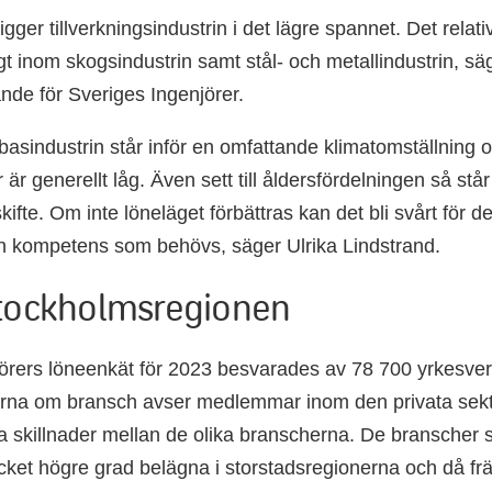
gger tillverkningsindustrin i det lägre spannet. Det relati
t inom skogsindustrin samt stål- och metallindustrin, säg
nde för Sveriges Ingenjörer.
asindustrin står inför en omfattande klimatomställning 
 är generellt låg. Även sett till åldersfördelningen så stå
kifte. Om inte löneläget förbättras kan det bli svårt för 
en kompetens som behövs, säger Ulrika Lindstrand.
Stockholmsregionen
jörers löneenkät för 2023 besvarades av 78 700 yrkes
terna om bransch avser medlemmar inom den privata sekt
lla skillnader mellan de olika branscherna. De branscher
ycket högre grad belägna i storstadsregionerna och då frä