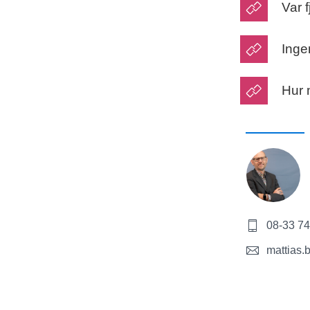
Var 
Inge
Hur 
08-33 74
mattias.