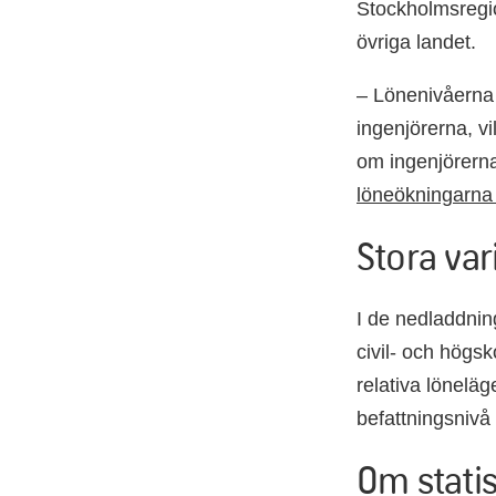
Stockholmsregio
övriga landet.
– Lönenivåerna i
ingenjörerna, vi
om ingenjörerna 
löneökningarna 
Stora va
I de nedladdni
civil- och högsk
relativa löneläge
befattningsnivå 
Om statis