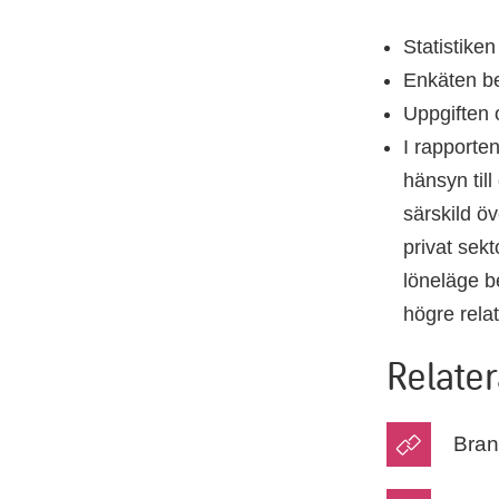
Statistiken
Enkäten b
Uppgiften 
I rapporte
hänsyn till
särskild ö
privat sekt
löneläge be
högre rela
Relater
Bran