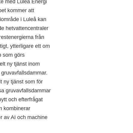
bete med Luleå Energi
bbet kommer att
riområde i Luleå kan
de hetvattencentraler
restenergierna från
igt, ytterligare ett om
b som görs
elt ny tjänst inom
ån gruvavfallsdammar.
t ny tjänst som för
ssa gruvavfallsdammar
ytt och efterfrågat
om kombinerar
er av AI och machine