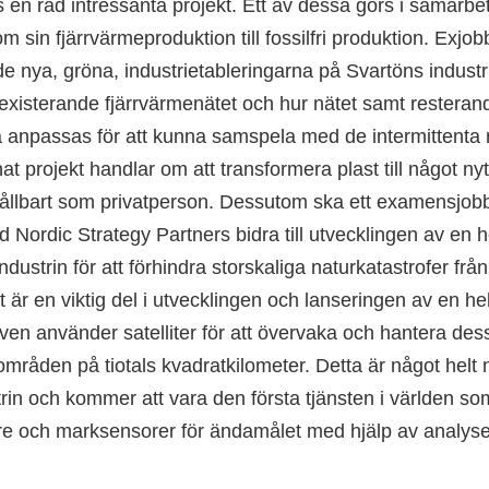
ns en rad intressanta projekt. Ett av dessa görs i samar
m sin fjärrvärmeproduktion till fossilfri produktion. Exjo
e nya, gröna, industrietableringarna på Svartöns indust
t existerande fjärrvärmenätet och hur nätet samt resteran
a anpassas för att kunna samspela med de intermittenta 
at projekt handlar om att transformera plast till något nytt
hållbart som privatperson. Dessutom ska ett examensjob
Nordic Strategy Partners bidra till utvecklingen av en h
dustrin för att förhindra storskaliga naturkatastrofer fr
är en viktig del i utvecklingen och lanseringen av en hel
ven använder satelliter för att övervaka och hantera de
mråden på tiotals kvadratkilometer. Detta är något helt n
rin och kommer att vara den första tjänsten i världen s
nare och marksensorer för ändamålet med hjälp av analys