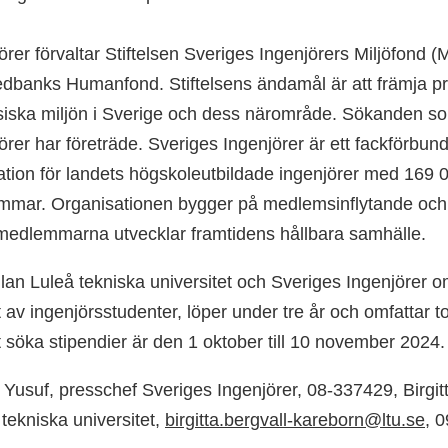
rer förvaltar Stiftelsen Sveriges Ingenjörers Miljöfond (
dbanks Humanfond. Stiftelsens ändamål är att främja proje
ysiska miljön i Sverige och dess närområde. Sökanden 
örer har företräde. Sveriges Ingenjörer är ett fackförbun
ation för landets högskoleutbildade ingenjörer med 169 
mmar. Organisationen bygger på medlemsinflytande och 
 medlemmarna utvecklar framtidens hållbara samhälle.
n Luleå tekniska universitet och Sveriges Ingenjörer om 
v ingenjörsstudenter, löper under tre år och omfattar tot
att söka stipendier är den 1 oktober till 10 november 2024.
Yusuf, presschef Sveriges Ingenjörer, 08-337429, Birgit
 tekniska universitet,
birgitta.bergvall-kareborn@ltu.se
, 