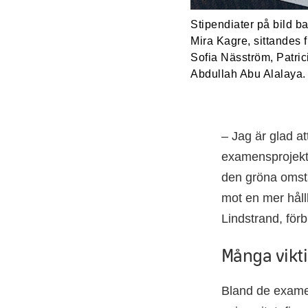
Stipendiater på bild b
Mira Kagre, sittandes f
Sofia Näsström, Patri
Abdullah Abu Alalaya.
– Jag är glad at
examensprojekt a
den gröna omstä
mot en mer håll
Lindstrand, för
Många vikt
Bland de exame