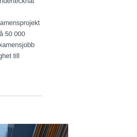
undertecknat
examensprojekt
på 50 000
 examensjobb
et till