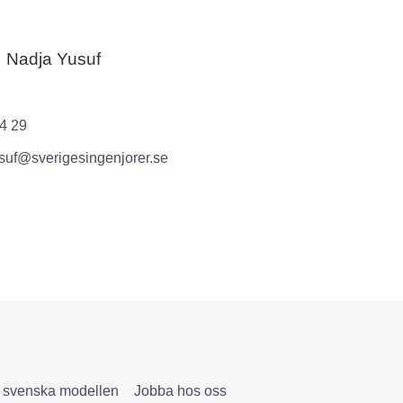
Nadja Yusuf
74 29
suf@sverigesingenjorer.se
& svenska modellen
Jobba hos oss