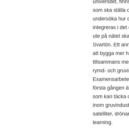
universitet, fin
som ska ställa o
undersöka hur d
integreras i de
ute på nätet sk
Svartön. Ett ann
att bygga mer 
tillsammans med 
rymd- och gruvin
Examensarbetet 
första gången ä
som kan täcka o
inom gruvindust
satelliter, drö
learning.