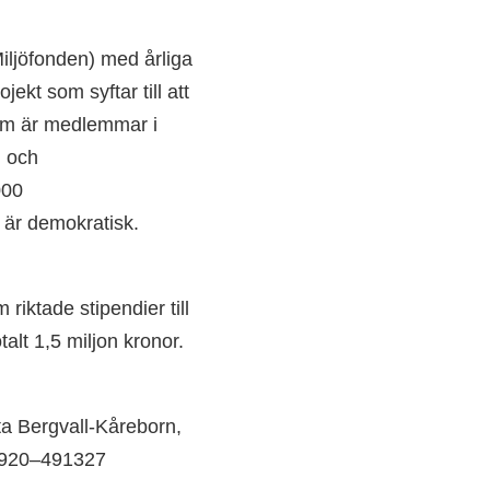
Miljöfonden) med årliga
kt som syftar till att
som är medlemmar i
d och
000
är demokratisk.
riktade stipendier till
alt 1,5 miljon kronor.
ta Bergvall-Kåreborn,
0920–491327