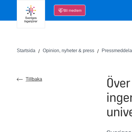
Bli medlem
Startsida
Opinion, nyheter & press
Pressmeddel
Över 
Tillbaka
inge
unive