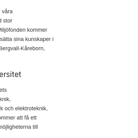
r våra
 stor
 Miljöfonden kommer
sätta sina kunskaper i
 Bergvall-Kåreborn,
ersitet
ets
knik,
ik och elektroteknik,
mmer att få ett
öjligheterna till