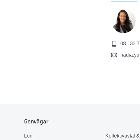
08 - 33 
nadja.yu
Genvägar
Lön
Kollektivavtal 