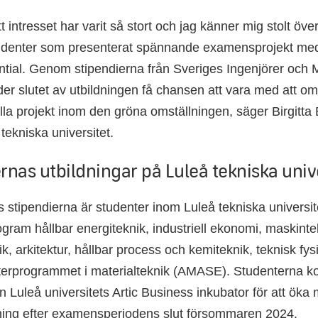
tt intresset har varit så stort och jag känner mig stolt öve
studenter som presenterat spännande examensprojekt med
ntial. Genom stipendierna från Sveriges Ingenjörer och
er slutet av utbildningen få chansen att vara med att om
lla projekt inom den gröna omställningen, säger Birgitta
 tekniska universitet.
rnas utbildningar på Luleå tekniska univ
s stipendierna är studenter inom Luleå tekniska universit
ogram hållbar energiteknik, industriell ekonomi, maskinte
k, arkitektur, hållbar process och kemiteknik, teknisk fys
erprogrammet i materialteknik (AMASE). Studenterna ko
rån Luleå universitets Artic Business inkubator för att öka m
pning efter examensperiodens slut försommaren 2024.