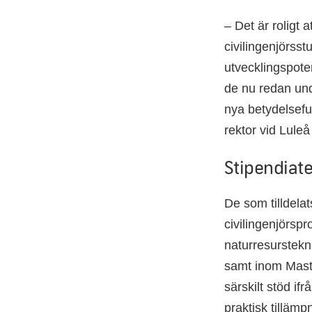
– Det är roligt a
civilingenjörs
utvecklingspote
de nu redan und
nya betydelsefu
rektor vid Luleå
Stipendiate
De som tilldelat
civilingenjörspr
naturresurstekni
samt inom Mast
särskilt stöd if
praktisk tilläm