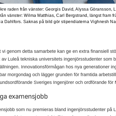
akre raden från vänster: Georgis David, Alyssa Göransson, 
rån vänster: Wilma Matthias, Carl Bergstrand, längst fram fr
cia Dahlfors. Saknas på bild gör stipendiaterna Vighnesh 
t vi genom detta samarbete kan ge en extra finansiell stött
v Luleå tekniska universitets ingenjörsstudenter som bidr
llningen. Innovationsförmågan hos nya generationer ing
bar morgondag och lägger grunden för framtida arbetstillf
bundsordförande Sveriges Ingenjörer och ordförande för 
iga examensjobb
nsjobb som nu premieras bland ingenjörsstudenter på L