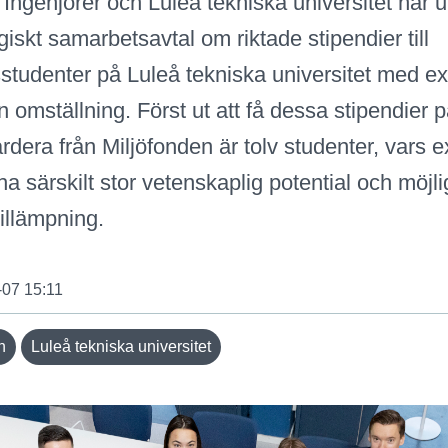
 Ingenjörer och Luleå tekniska universitet har 
egiskt samarbetsavtal om riktade stipendier till
sstudenter på Luleå tekniska universitet med 
 omställning. Först ut att få dessa stipendier 
ardera från Miljöfonden är tolv studenter, vars
 särskilt stor vetenskaplig potential och möjligh
tillämpning.
-07 15:11
n
Luleå tekniska universitet