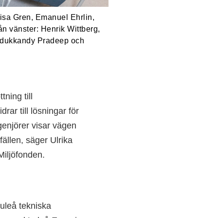
Lisa Gren, Emanuel Ehrlin,
ån vänster: Henrik Wittberg,
Nadukkandy Pradeep och
ning till
ar till lösningar för
enjörer visar vägen
ällen, säger Ulrika
Miljöfonden.
uleå tekniska