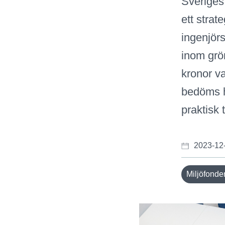
Sveriges
ett strat
ingenjör
inom grön
kronor v
bedöms ha
praktisk 
2023-12
Miljöfonde