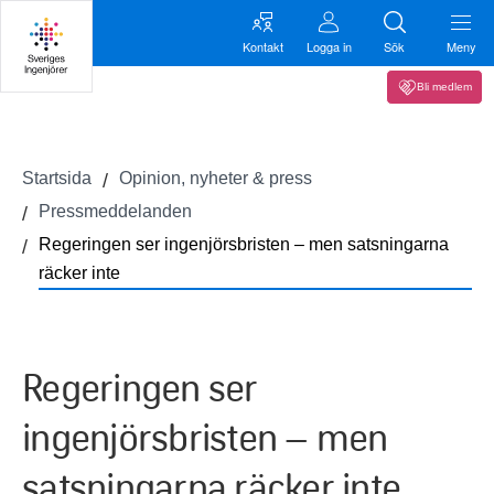
Kontakt
Logga in
Sök
Meny
Bli medlem
Startsida
Opinion, nyheter & press
Pressmeddelanden
Regeringen ser ingenjörsbristen – men satsningarna
räcker inte
Regeringen ser
ingenjörsbristen – men
satsningarna räcker inte