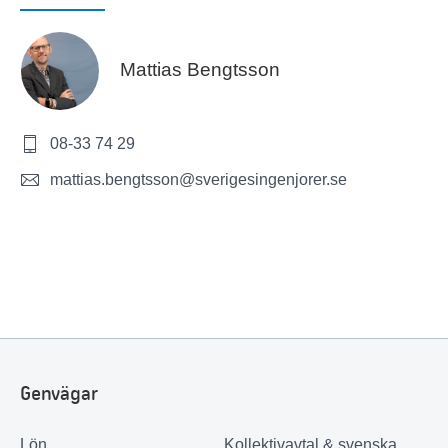
Mattias Bengtsson
08-33 74 29
mattias.bengtsson@sverigesingenjorer.se
Genvägar
Lön
Kollektivavtal & svenska