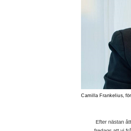
Camilla Frankelius, fö
Efter nästan åt
fredags att vi f