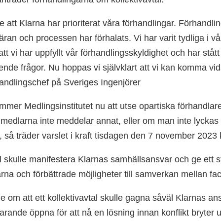
e att Klarna har prioriterat våra förhandlingar. Förhandlings
ran och processen har förhalats. Vi har varit tydliga i v
tt vi har uppfyllt vår förhandlingsskyldighet och har stått t
ende frågor. Nu hoppas vi självklart att vi kan komma vi
handlingschef på Sveriges Ingenjörer
mmer Medlingsinstitutet nu att utse opartiska förhandla
medlarna inte meddelar annat, eller om man inte lyckas
, så träder varslet i kraft tisdagen den 7 november 2023
al skulle manifestera Klarnas samhällsansvar och ge ett st
arna och förbättrade möjligheter till samverkan mellan f
e om att ett kollektivavtal skulle gagna såväl Klarnas an
tfarande öppna för att nå en lösning innan konflikt bryter 