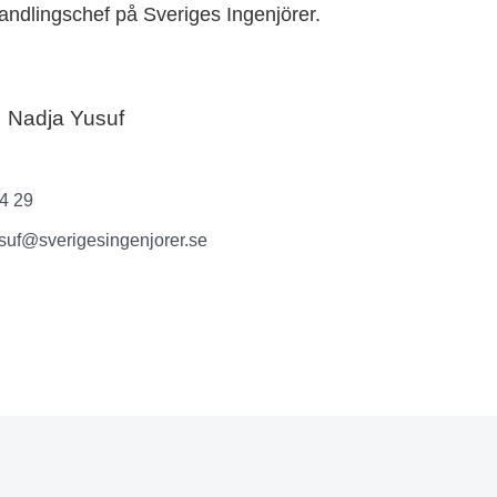
handlingschef på Sveriges Ingenjörer.
Nadja Yusuf
74 29
suf@sverigesingenjorer.se