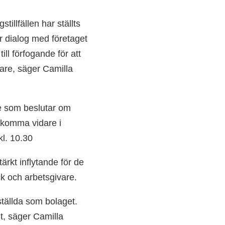
tillfällen har ställts
år dialog med företaget
ill förfogande för att
dare, säger Camilla
re som beslutar om
 komma vidare i
 kl. 10.30
ärkt inflytande för de
ack och arbetsgivare.
ställda som bolaget.
ut, säger Camilla