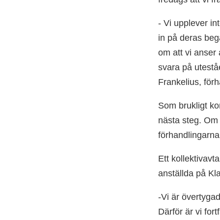
- Vi upplever int
in på deras begä
om att vi anser a
svara på utestå
Frankelius, för
Som brukligt ko
nästa steg. Om 
förhandlingarna
Ett kollektivavt
anställda på Kl
-Vi är övertygad
Därför är vi for