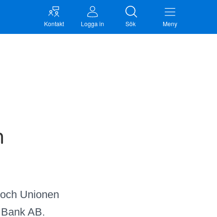
Kontakt
Logga in
Sök
Meny
m
r och Unionen
a Bank AB.