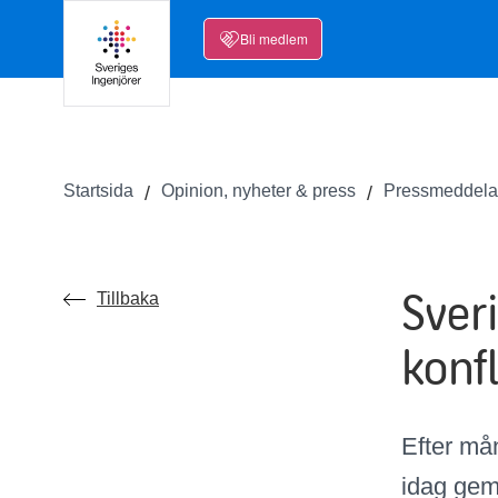
Bli medlem
Startsida
Opinion, nyheter & press
Pressmeddel
Sver
Tillbaka
konfl
Efter må
idag gem