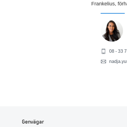
Frankelius, för
08 - 33 
nadja.yu
Genvägar