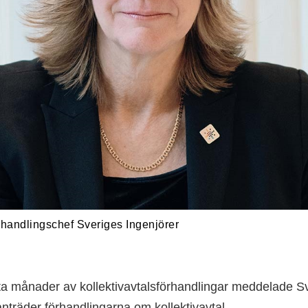
rhandlingschef Sveriges Ingenjörer
ta månader av kollektivavtalsförhandlingar meddelade Sv
rånträder förhandlingarna om kollektivavtal.