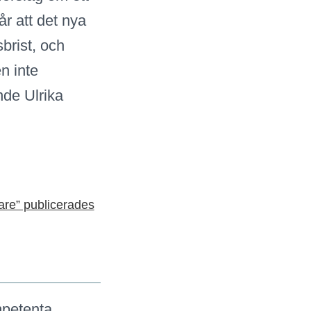
år att det nya
brist, och
en inte
nde Ulrika
are” publicerades
mpetenta