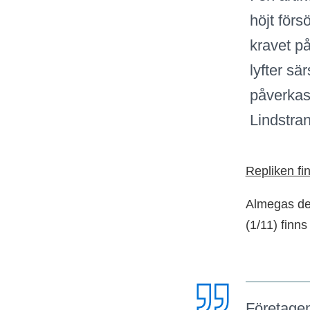
höjt förs
kravet på
lyfter sä
påverkas 
Lindstran
Repliken fi
Almegas deb
(1/11) finn
Företagen