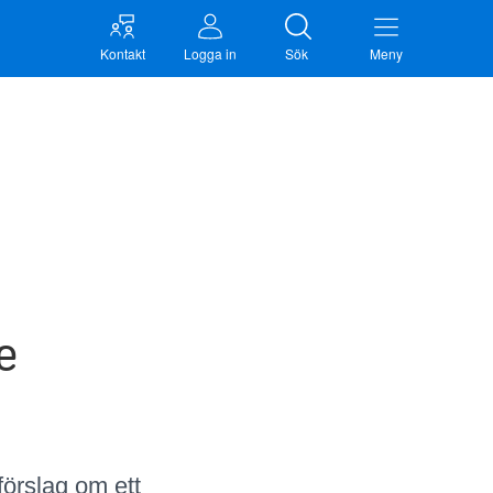
Kontakt
Logga in
Sök
Meny
e
förslag om ett