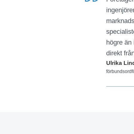
ingenjöre
marknadsm
specialist
högre än 
direkt frå
Ulrika Lin
förbundsordf