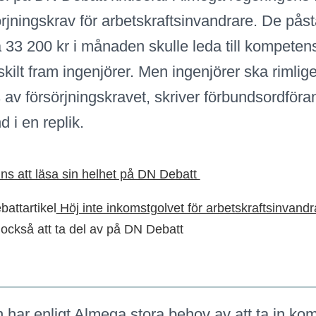
örjningskrav för arbetskraftsinvandrare. De påst
 33 200 kr i månaden skulle leda till kompetens
rskilt fram ingenjörer. Men ingenjörer ska rimlig
av försörjningskravet, skriver förbundsordföra
d i en replik.
nns att läsa sin helhet på DN Debatt
attartikel
Höj inte inkomstgolvet för arbetskraftsinvandr
s också att ta del av på DN Debatt
 har enligt Almega stora behov av att ta in ko