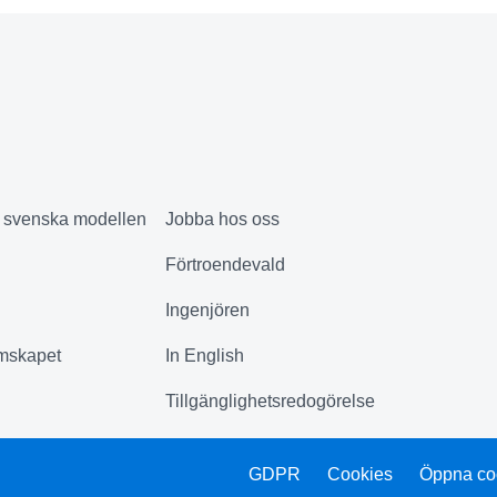
& svenska modellen
Jobba hos oss
Förtroendevald
Ingenjören
mskapet
In English
Tillgänglighetsredogörelse
GDPR
Cookies
Öppna co