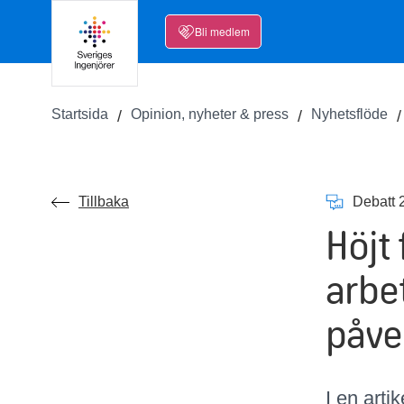
Bli medlem
Startsida
Opinion, nyheter & press
Nyhetsflöde
Tillbaka
Debatt 
Höjt 
arbe
påve
I en arti