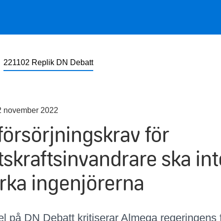
221102 Replik DN Debatt
2 november 2022
försörjningskrav för
tskraftsinvandrare ska int
rka ingenjörerna
kel på DN Debatt kritiserar Almega regeringens 