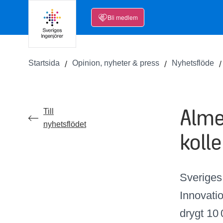
Bli medlem
Startsida
Opinion, nyheter & press
Nyhetsflöde
Alme
Till
nyhetsflödet
kolle
Sveriges 
Innovati
drygt 10