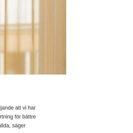
djande att vi har
ning för bättre
ällda, säger