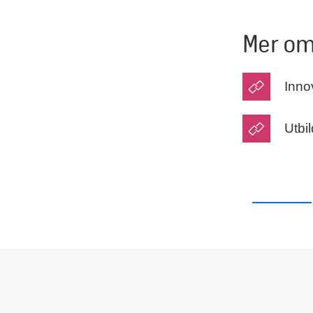
Mer om 
Inno
Utbi