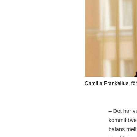
Camilla Frankelius, fö
– Det har va
kommit över
balans mella