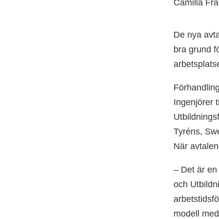
Camilla Fra
De nya avta
bra grund f
arbetsplats
Förhandling
Ingenjörer 
Utbildnings
Tyréns, Sw
När avtalen 
– Det är en
och Utbildn
arbetstidsfö
modell med 