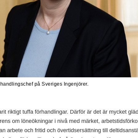
rhandlingschef på Sveriges Ingenjörer.
rit riktigt tuffa förhandlingar. Därför är det är mycket glä
ens om löneökningar i nivå med märket, arbetstidsförkort
n arbete och fritid och övertidsersättning till deltidsanst