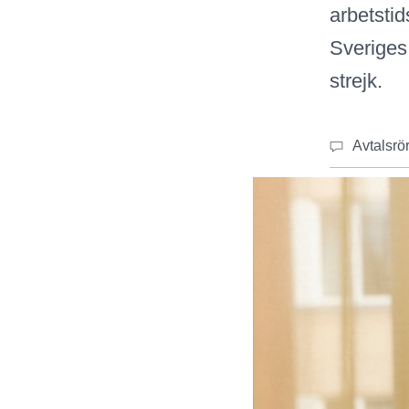
arbetstid
Sveriges 
strejk.
Avtalsrö