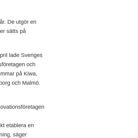
år. De utgör en
er sätts på
pril lade Sveriges
sföretagen och
lemmar på Kiwa,
eborg och Malmö.
novationsföretagen
ikt etablera en
ning, säger