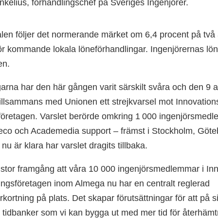
nkelius, förhandlingschef på Sveriges Ingenjörer.
len följer det normerande märket om 6,4 procent på två 
ör kommande lokala löneförhandlingar. Ingenjörernas lön
en
.
arna har den här gången varit särskilt svåra och den 9 a
tillsammans med Unionen ett strejkvarsel mot Innovation
företagen. Varslet berörde omkring 1 000 ingenjörsmed
eco och Academedia support – främst i Stockholm, Göt
nu är klara har varslet dragits tillbaka.
 stor framgång att våra 10 000 ingenjörsmedlemmar i In
ingsföretagen inom Almega nu har en centralt reglerad
rkortning på plats. Det skapar förutsättningar för att på s
tidbanker som vi kan bygga ut med mer tid för återhämt