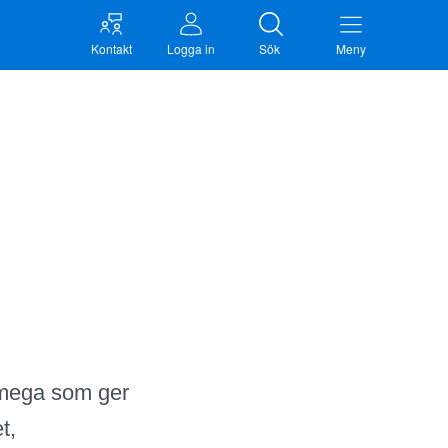
Kontakt
Logga in
Sök
Meny
lmega som ger
t,