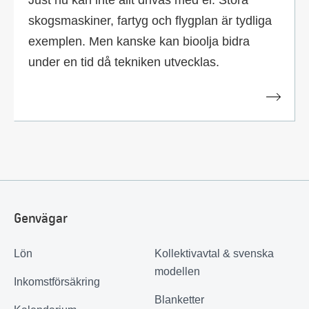
Just nu kan inte allt drivas med el. Stora
skogsmaskiner, fartyg och flygplan är tydliga
exemplen. Men kanske kan bioolja bidra
under en tid då tekniken utvecklas.
Genvägar
Lön
Kollektivavtal & svenska
modellen
Inkomstförsäkring
Blanketter