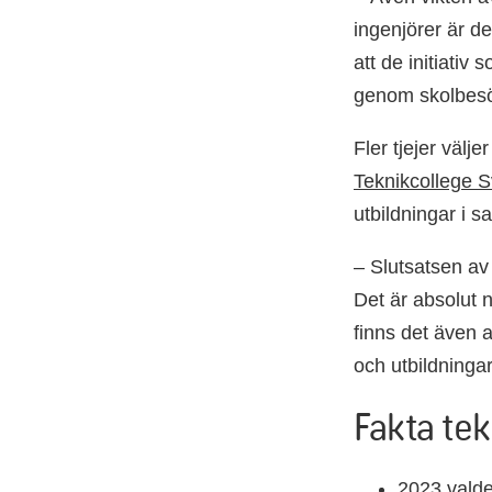
ingenjörer är de
att de initiativ
genom skolbesök
Fler tjejer väl
Teknikcollege S
utbildningar i 
– Slutsatsen av
Det är absolut n
finns det även 
och utbildninga
Fakta te
2023 valde