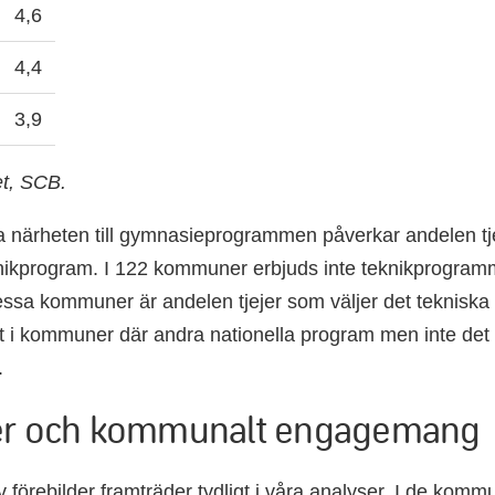
4,6
4,4
3,9
et, SCB.
 närheten till gymnasieprogrammen påverkar andelen tjej
nikprogram. I 122 kommuner erbjuds inte teknikprogram
sa kommuner är andelen tjejer som väljer det tekniska
det i kommuner där andra nationella program men inte det 
.
der och kommunalt engagemang
 förebilder framträder tydligt i våra analyser. I de kommu