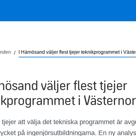
anden
I Härnösand väljer flest tjejer teknikprogrammet i Väst
nösand väljer flest tjejer
ikprogrammet i Västernor
er tjejer att välja det tekniska programmet är avg
rycket på ingenjörsutbildningarna. En ny analys