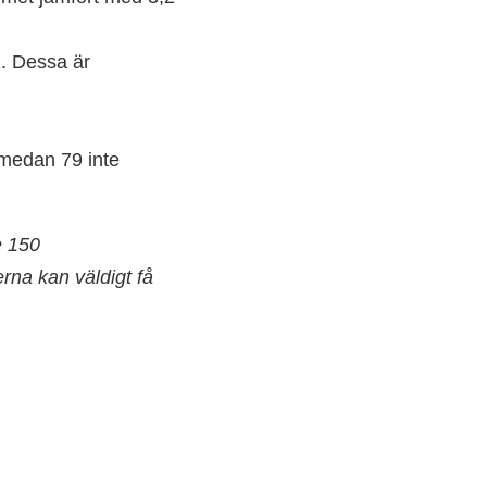
. Dessa är
 medan 79 inte
e 150
na kan väldigt få