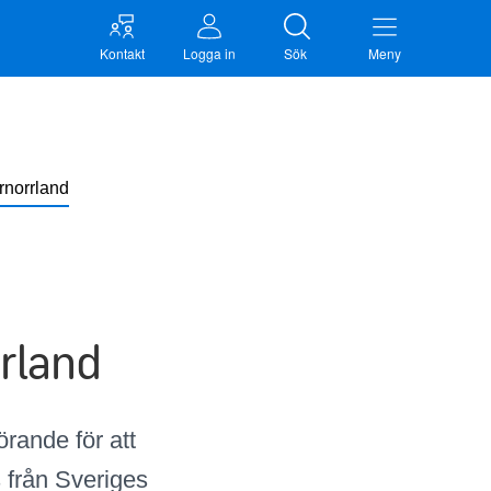
Kontakt
Logga in
Sök
Meny
ernorrland
rland
örande för att
 från Sveriges