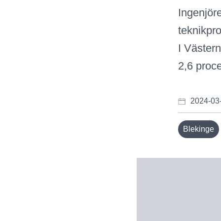
Ingenjöre
teknikpr
I Västern
2,6 proc
2024-03
Blekinge