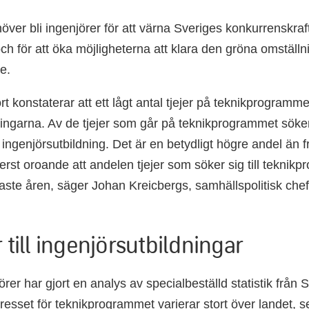
över bli ingenjörer för att värna Sveriges konkurrenskraf
och för att öka möjligheterna att klara den gröna omställ
e.
t konstaterar att ett lågt antal tjejer på teknikprogramm
ningarna. Av de tjejer som går på teknikprogrammet söker
en ingenjörsutbildning. Det är en betydligt högre andel än 
terst oroande att andelen tjejer som söker sig till tekni
ste åren, säger Johan Kreicbergs, samhällspolitisk che
r till ingenjörsutbildningar
rer har gjort en analys av specialbeställd statistik från
tresset för teknikprogrammet varierar stort över landet, s