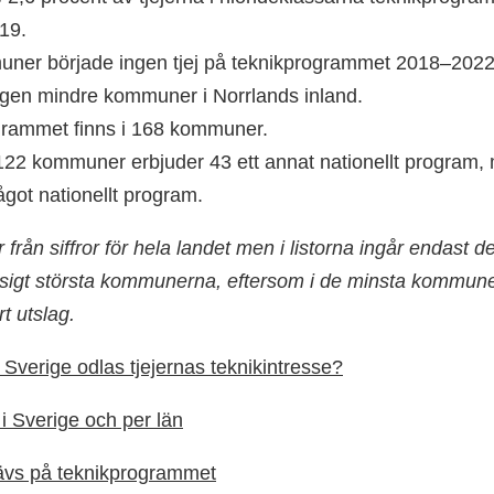
19.
uner började ingen tjej på teknikprogrammet 2018–2022
gen mindre kommuner i Norrlands inland.
grammet finns i 168 kommuner.
122 kommuner erbjuder 43 ett annat nationellt program,
ågot nationellt program.
från siffror för hela landet men i listorna ingår endast d
sigt största kommunerna, eftersom i de minsta kommuner
t utslag.
 Sverige odlas tjejernas teknikintresse?
 i Sverige och per län
rävs på teknikprogrammet