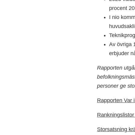
procent 20
I nio komm
huvudsakli
Teknikpro
Av övriga 
erbjuder n
Rapporten utgår 
befolkningsmäs
personer ge stor
Rapporten Var i
Rankningslistor
Storsatsning k