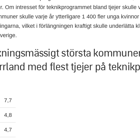
r. Om intresset för teknikprogrammet bland tjejer skulle v
uner skulle varje år ytterligare 1 400 fler unga kvinnor s
ingarna, vilket i förlängningen kraftigt skulle underlätta 
Sverige.
kningsmässigt största kommuner
rrland med flest tjejer på tekni
7,7
4,8
4,7