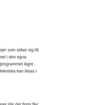
er som söker sig till
met i den egna
 programmet lägre.
tekniska kan läsas i
ner där det finns fler