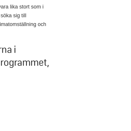
ara lika stort som i
öka sig till
klimatomställning och
na i
kprogrammet,