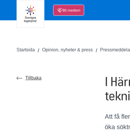
Bli medlem
Startsida
Opinion, nyheter & press
Pressmeddel
I Här
Tillbaka
tekn
Att få fl
öka sökt