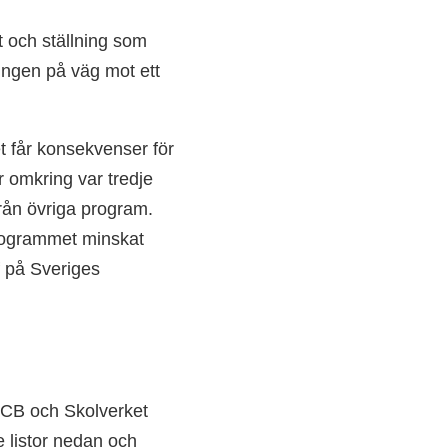
t och ställning som
ningen på väg mot ett
et får konsekvenser för
 omkring var tredje
från övriga program.
kprogrammet minskat
f på Sveriges
 SCB och Skolverket
e listor nedan och