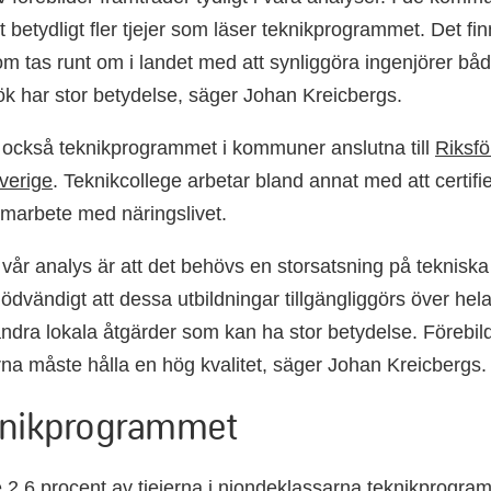
t betydligt fler tjejer som läser teknikprogrammet. Det finn
 som tas runt om i landet med att synliggöra ingenjörer bå
 har stor betydelse, säger Johan Kreicbergs.
jer också teknikprogrammet i kommuner anslutna till
Riksf
verige
. Teknikcollege arbetar bland annat med att certifi
samarbete med näringslivet.
 vår analys är att det behövs en storsatsning på teknis
ödvändigt att dessa utbildningar tillgängliggörs över hel
andra lokala åtgärder som kan ha stor betydelse. Förebi
rna måste hålla en hög kvalitet, säger Johan Kreicbergs.
knikprogrammet
 2,6 procent av tjejerna i niondeklassarna teknikprogra