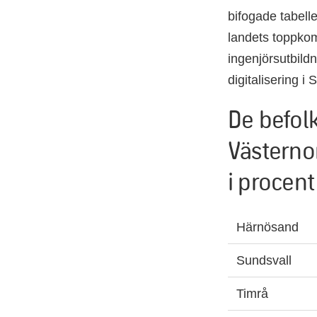
bifogade tabelle
landets toppkomm
ingenjörsutbildn
digitalisering i 
De befol
Västerno
i procent
Härnösand
Sundsvall
Timrå