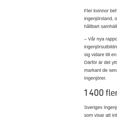
Fler kvinnor beh
ingenjörsland, 
hållbart samhäll
– Vår nya rappor
ingenjörsutbild
sig vidare till 
Därför är det yt
markant de sena
Ingenjörer.
1 400 fle
Sveriges Ingenjö
som visar att in