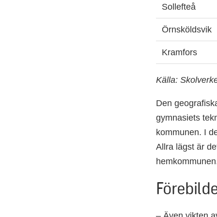
Sollefteå
Örnsköldsvik
Kramfors
Källa: Skolverk
Den geografiska
gymnasiets tek
kommunen. I des
Allra lägst är 
hemkommunen
Förebil
– Även vikten av