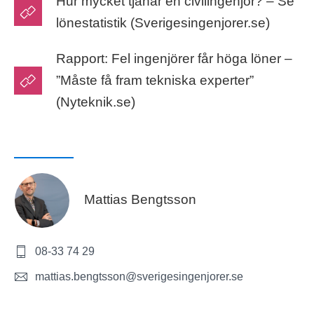
Hur mycket tjänar en civilingenjör? – Se
lönestatistik (Sverigesingenjorer.se)
Rapport: Fel ingenjörer får höga löner –
”Måste få fram tekniska experter”
(Nyteknik.se)
Mattias Bengtsson
08-33 74 29
mattias.bengtsson@sverigesingenjorer.se