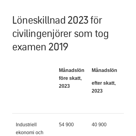
Löneskillnad 2023 för
civilingenjörer som tog
examen 2019
Månadslön
Månadslön
Skil
före skatt,
mot
efter skatt,
2023
Indus
2023
ekon
o or
Industriell
54 900
40 900
ekonomi och