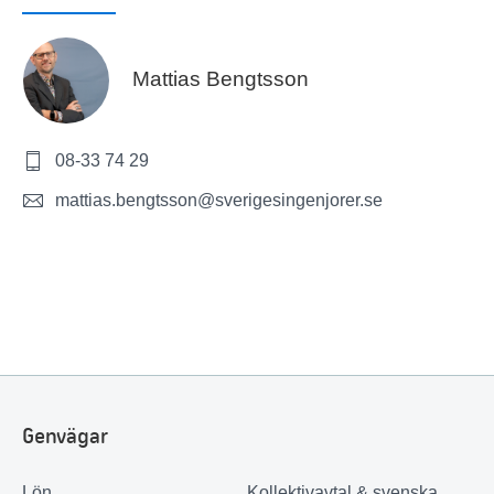
Mattias Bengtsson
08-33 74 29
mattias.bengtsson@sverigesingenjorer.se
Genvägar
Lön
Kollektivavtal & svenska