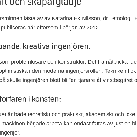
aft och skaparglädje
örsminnen lästa av av Katarina Ek-Nilsson, dr i etnologi. 
publiceras här eftersom i början av 2012.
ande, kreativa ingenjören:
som problemlösare och konstruktör. Det framåtblickande
ptimistiska i den moderna ingenjörsrollen. Tekniken fick 
r då skulle ingenjören blott bli ”en tjänare åt vinstbegäret
 förfaren i konsten:
ket är både teoretiskt och praktiskt, akademiskt och ick
 maskinen började arbeta kan endast fattas av just en bl
ingenjör.