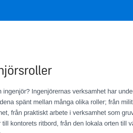
njörsroller
n ingenjör? Ingenjörernas verksamhet har unde
ena spänt mellan många olika roller; från militär 
et, från praktiskt arbete i verksamhet som gru
r till kontorets ritbord, från den lokala orten till