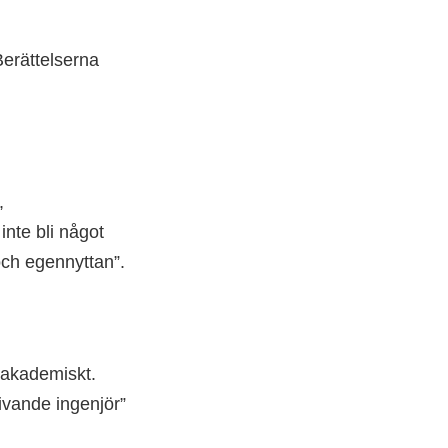
Berättelserna
,
inte bli något
 och egennyttan”.
e-akademiskt.
ivande ingenjör”