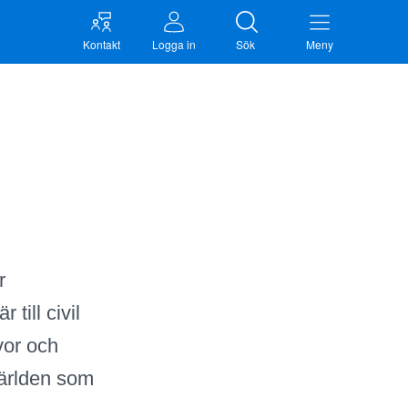
Kontakt
Logga in
Sök
Meny
r
till civil
vor och
 världen som