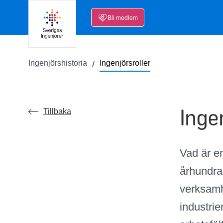
Bli medlem
Ingenjörshistoria
Ingenjörsroller
Inge
Tillbaka
Vad är e
århundrad
verksamh
industrie