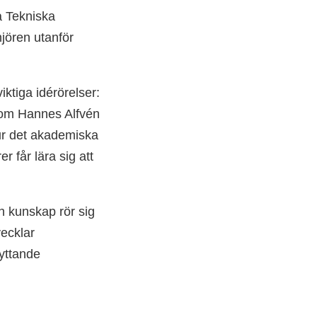
på Tekniska
njören utanför
iktiga idérörelser:
r om Hannes Alfvén
ur det akademiska
 får lära sig att
 kunskap rör sig
ecklar
lyttande