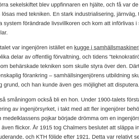
örra sekelskiftet blev uppfinnaren en hjälte, och få var d
lösas med tekniken. En stark industrialisering, järnväg, t
a system förändrade livsvillkoren och kom att införlivas 
lar.
alet var ingenjören istället en
kugge i samhällsmaskineri
olika delar av offentlig förvaltning, och tidens ”teknokrat
som behärskade tekniken som skulle styra över den. Därt
nskaplig förankring – samhällsingenjörens utbildning skul
g grund, och han kunde även ges möjlighet att disputera
å småningom också bli en hon. Under 1900-talets första
ring av ingenjörsyrket, i takt med att fler ingenjörer be
h medelklassens pojkar började drömma om en ingenjörs
ven flickor. År 1915 tog Chalmers beslutet att släppa i
uderande, och KTH följde efter 1921. Detta var relativt sen