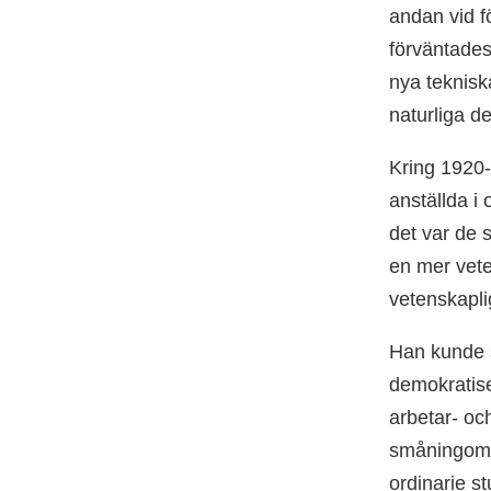
andan vid f
förväntades 
nya teknisk
naturliga de
Kring 1920-t
anställda i 
det var de 
en mer vete
vetenskapli
Han kunde s
demokratise
arbetar- oc
småningom ä
ordinarie st