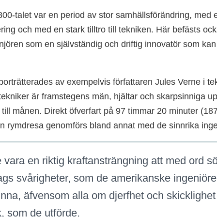
800-talet var en period av stor samhällsförändring, med
ering och med en stark tilltro till tekniken. Här befästs ock
enjören som en självständig och driftig innovatör som kan
porträtterades av exempelvis författaren Jules Verne i te
tekniker är framstegens män, hjältar och skarpsinniga up
 till månen. Direkt öfverfart på 97 timmar 20 minuter (18
n rymdresa genomförs bland annat med de sinnrika ingen
e vara en riktig kraftansträngning att med ord s
lags svårigheter, som de amerikanske ingeniör
vinna, äfvensom alla om djerfhet och skicklighet
, som de utförde.