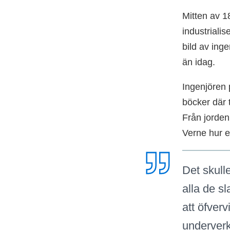
Mitten av 1
industrialis
bild av ing
än idag.
Ingenjören 
böcker där 
Från jorden
Verne hur e
Det skull
alla de s
att öfver
underverk