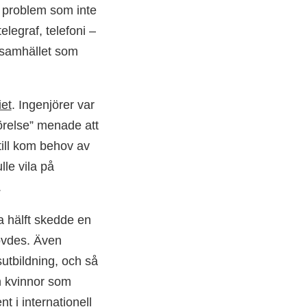
e problem som inte
elegraf, telefoni –
i samhället som
et
. Ingenjörer var
irörelse” menade att
ill kom behov av
le vila på
.
 hälft skedde en
hövdes. Även
utbildning, och så
n kvinnor som
t i internationell