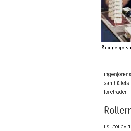
Är ingenjörsr
Ingenjörens
samhällets 
företräder.
Roller
I slutet av 