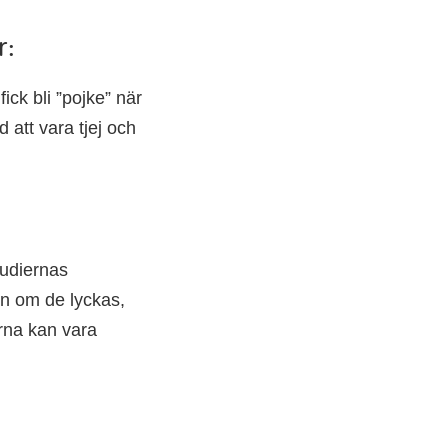
r:
ick bli ”pojke” när
 att vara tjej och
tudiernas
en om de lyckas,
erna kan vara