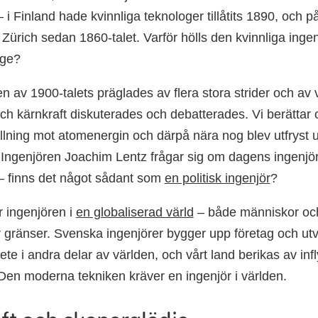
 i Finland hade kvinnliga teknologer tillåtits 1890, och 
 Zürich sedan 1860-talet. Varför hölls den kvinnliga inge
nge?
n av 1900-talets präglades av flera stora strider och av v
 och kärnkraft diskuterades och debatterades. Vi berätta
llning mot atomenergin och därpå nära nog blev utfryst 
Ingenjören Joachim Lentz frågar sig om dagens ingenjörer
 – finns det något sådant som
en politisk ingenjör
?
r ingenjören i
en globaliserad värld
– både människor och
 gränser. Svenska ingenjörer bygger upp företag och utv
te i andra delar av världen, och vårt land berikas av inf
 Den moderna tekniken kräver en ingenjör i världen.