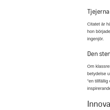
Tjejerna
Citatet är h
hon började
ingenjör.
Den ste
Om klassres
betydelse u
”en tillfäll
inspirerand
Innova