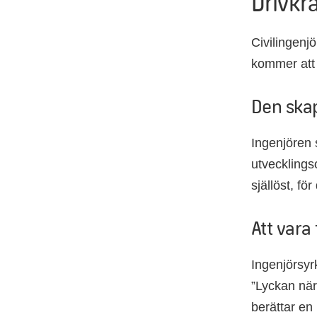
Drivkr
Civilingenj
kommer att 
Den skap
Ingenjören 
utvecklingso
själlöst, fö
Att vara
Ingenjörsyr
”Lyckan när
berättar en 