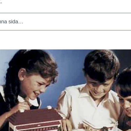
.
nna sida…