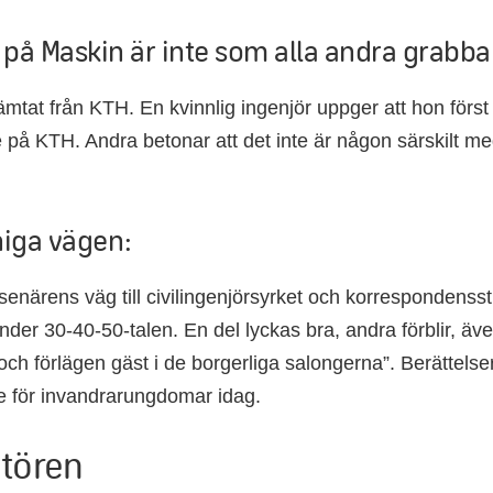
 på Maskin är inte som alla andra grabba
ämtat från KTH. En kvinnlig ingenjör uppger att hon först f
 på KTH. Andra betonar att det inte är någon särskilt med
niga vägen:
enärens väg till civilingenjörsyrket och korrespondenss
nder 30-40-50-talen. En del lyckas bra, andra förblir, äv
ig och förlägen gäst i de borgerliga salongerna”. Berättels
e för invandrarungdomar idag.
tören