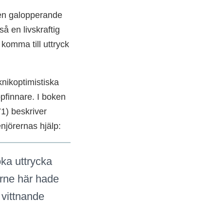
 en galopperande
så en livskraftig
 komma till uttryck
knikoptimistiska
pfinnare. I boken
71) beskriver
jörernas hjälp:
öka uttrycka
erne här hade
 vittnande