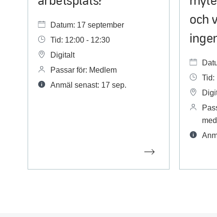
och v
Datum: 17 september
inge
Tid: 12:00 - 12:30
Digitalt
Dat
Passar för: Medlem
Tid:
Anmäl senast: 17 sep.
Digit
Pass
med
Anmä