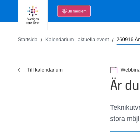
Bli medlem
Startsida
Kalendarium - aktuella event
260916 Är 
Till kalendarium
Webbina
Är du
Teknikutv
stora möj