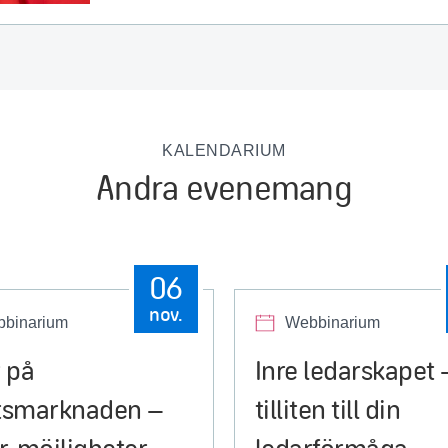
KALENDARIUM
Andra evenemang
06
nov.
binarium
Webbinarium
 på
Inre ledarskapet 
tsmarknaden –
tilliten till din
, möjligheter
ledarförmåga