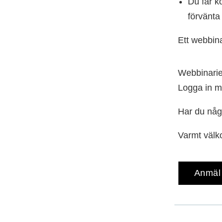
Du får k
förvänta
Ett webbina
Webbinariet
Logga in m
Har du någ
Varmt väl
Anmäl 