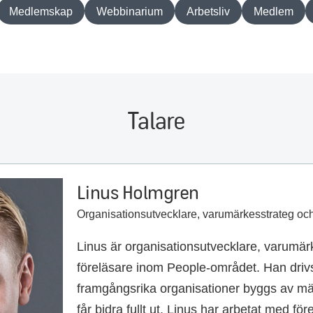
Medlemskap
Webbinarium
Arbetsliv
Medlem
Talare
Linus Holmgren
Organisationsutvecklare, varumärkesstrateg och
Linus är organisationsutvecklare, varumär
föreläsare inom People-området. Han drivs
framgångsrika organisationer byggs av mä
får bidra fullt ut. Linus har arbetat med f