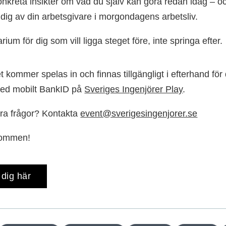
onkreta insikter om vad du själv kan göra redan idag – oc
 dig av din arbetsgivare i morgondagens arbetsliv.
rium för dig som vill ligga steget före, inte springa efter.
 kommer spelas in och finnas tillgängligt i efterhand fö
ed mobilt BankID på
Sveriges Ingenjörer Play
.
ra frågor? Kontakta
event@sverigesingenjorer.se
kommen!
dig här