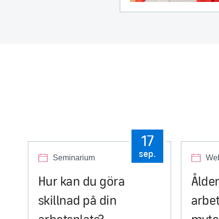
17
sep.
Seminarium
Web
Hur kan du göra
Ålder
skillnad på din
arbe
arbetsplats?
myter