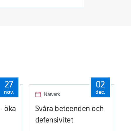
27
02
nov.
dec.
Nätverk
– öka
Svåra beteenden och
defensivitet