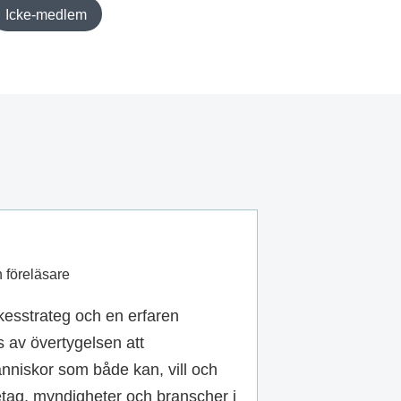
Icke-medlem
 föreläsare
kesstrateg och en erfaren
 av övertygelsen att
nniskor som både kan, vill och
öretag, myndigheter och branscher i