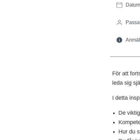
Datum
Passar
Anmäl 
För att for
leda sig sjä
I detta in
De vikti
Kompete
Hur du s