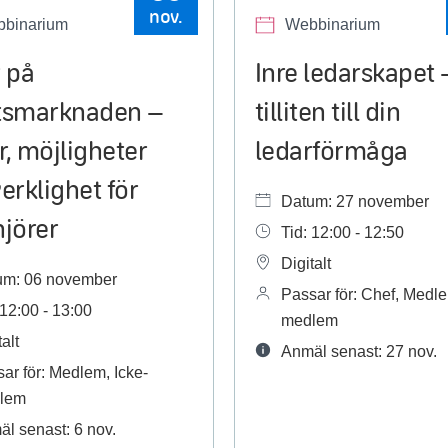
nov.
binarium
Webbinarium
 på
Inre ledarskapet 
tsmarknaden –
tilliten till din
, möjligheter
ledarförmåga
erklighet för
Datum: 27 november
njörer
Tid: 12:00 - 12:50
Digitalt
um: 06 november
Passar för: Chef, Medle
 12:00 - 13:00
medlem
alt
Anmäl senast: 27 nov.
ar för: Medlem, Icke-
lem
l senast: 6 nov.