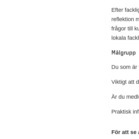
Efter fack
reflektion 
frågor till
lokala fack
Målgrupp
Du som är f
Viktigt att
Är du medl
Praktisk in
För att se