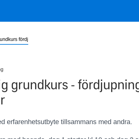
undkurs fördj
ng
ig grundkurs - fördjupning
r
ed erfarenhetsutbyte tillsammans med andra.