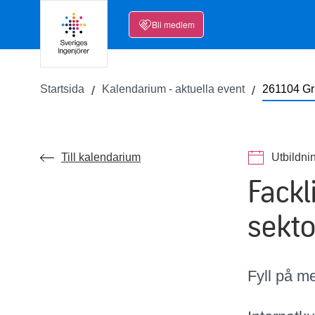
Bli medlem
Startsida
Kalendarium - aktuella event
261104 Gr
Till kalendarium
Utbildni
Fackl
sekto
Fyll på m