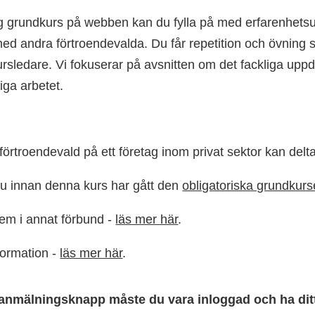
lig grundkurs på webben kan du fylla på med erfarenhets
med andra förtroendevalda. Du får repetition och övning s
 kursledare. Vi fokuserar på avsnitten om det fackliga upp
liga arbetet.
örtroendevald på ett företag inom privat sektor kan delt
 du innan denna kurs har gått den
obligatoriska grundkur
em i annat förbund -
läs mer här
.
formation -
läs mer här
.
 anmälningsknapp måste du vara inloggad och ha ditt