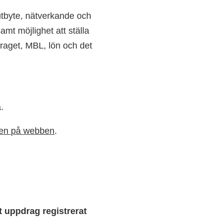
utbyte, nätverkande och
amt möjlighet att ställa
draget, MBL, lön och det
a.
sen på webben
.
 uppdrag registrerat