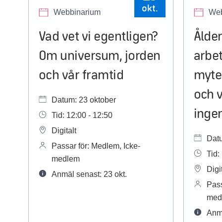
okt.
Webbinarium
Web
Vad vet vi egentligen?
Ålder
Om universum, jorden
arbe
och vår framtid
myter
och v
Datum: 23 oktober
inge
Tid: 12:00 - 12:50
Digitalt
Dat
Passar för: Medlem, Icke-
Tid:
medlem
Digit
Anmäl senast: 23 okt.
Pass
med
Anmä