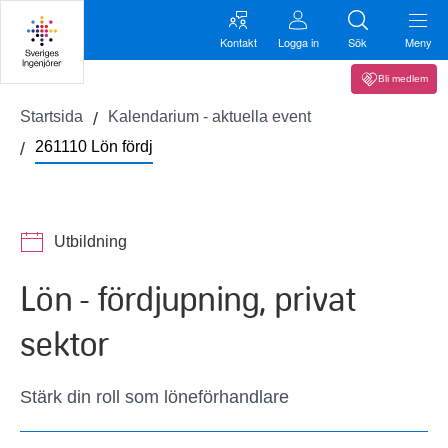
Kontakt
Logga in
Sök
Meny
Bli medlem
Startsida
Kalendarium - aktuella event
261110 Lön fördj
Utbildning
Lön - fördjupning, privat
sektor
Stärk din roll som löneförhandlare