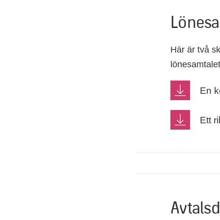
Lönesa
Här är två sk
lönesamtalet
En ko
Ett r
Avtals