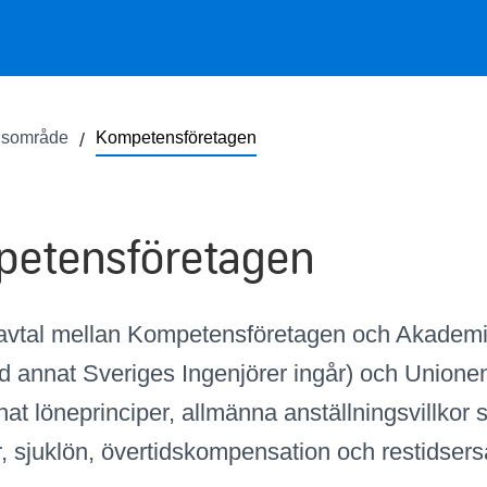
lsområde
Kompetensföretagen
etensföretagen
vavtal mellan Kompetensföretagen och Akadem
nd annat Sveriges Ingenjörer ingår) och Unione
at löneprinciper, allmänna anställningsvillkor
, sjuklön, övertidskompensation och restidser