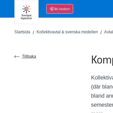
Bli medlem
Startsida
Kollektivavtal & svenska modellen
Avta
Komp
Tillbaka
Kollekti
(där bla
bland ann
semester