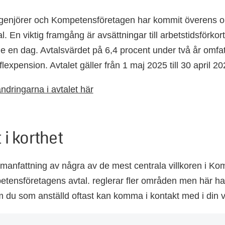
genjörer och Kompetensföretagen har kommit överens om
al. En viktig framgång är avsättningar till arbetstidsförkor
 en dag. Avtalsvärdet på 6,4 procent under två år omfa
 flexpension. Avtalet gäller från 1 maj 2025 till 30 april 20
ndringarna i avtalet här
 i korthet
anfattning av några av de mest centrala villkoren i K
tensföretagens avtal. reglerar fler områden men här har v
 du som anställd oftast kan komma i kontakt med i din 