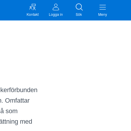
Kontakt
Logga in
Sök
Meny
ikerförbunden
n. Omfattar
 så som
sättning med