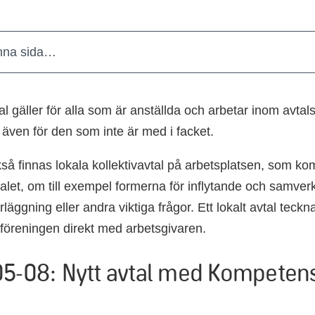
nna sida…
tal gäller för alla som är anställda och arbetar inom avta
å även för den som inte är med i facket.
så finnas lokala kollektivavtal på arbetsplatsen, som kom
talet, om till exempel formerna för inflytande och samver
rläggning eller andra viktiga frågor. Ett lokalt avtal teckn
öreningen direkt med arbetsgivaren.
5-08: Nytt avtal med Kompeten