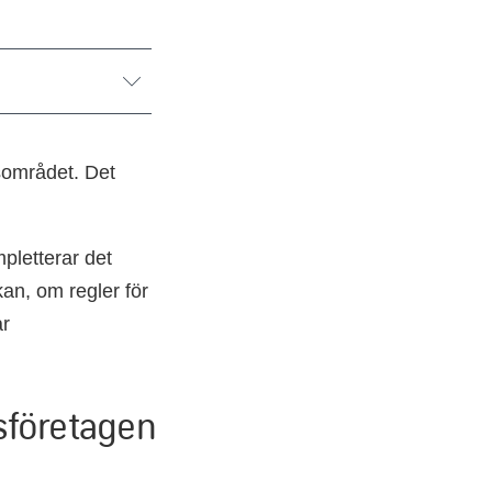
lsområdet. Det
pletterar det
kan, om regler för
ar
sföretagen