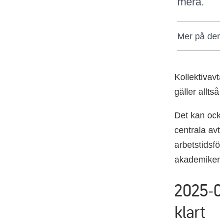
mera.
Mer på de
Kollektivav
gäller allts
Det kan ock
centrala av
arbetstidsfö
akademikerf
2025-0
klart