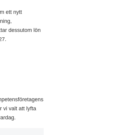
 ett nytt
tning,
ttar dessutom lön
27.
ompetensföretagens
i valt att lyfta
vardag.