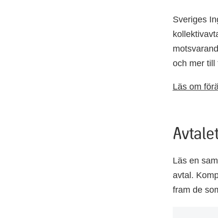
Sveriges In
kollektivavt
motsvarande
och mer till
Läs om förä
Avtalet
Läs en samm
avtal. Kompe
fram de som