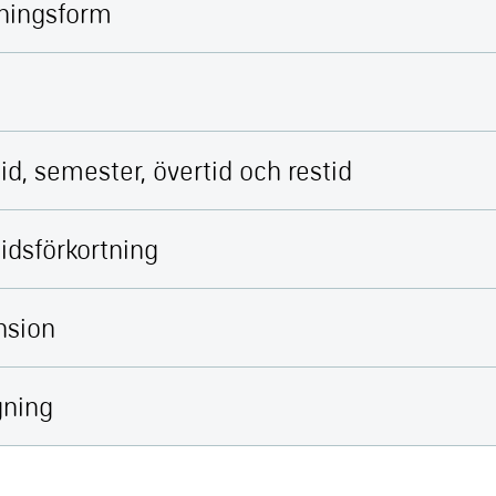
lningsform
id, semester, övertid och restid
idsförkortning
nsion
ning