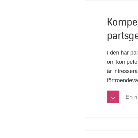
Kompet
partsg
I den här pa
om kompetensu
är intresser
förtroendeva
En r