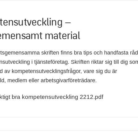
ensutveckling –
emensamt material
rtsgemensamma skriften finns bra tips och handfasta rå
tveckling i tjänsteföretag. Skriften riktar sig till dig so
ad av kompetensutvecklingsfrågor, vare sig du är
ld, medlem eller arbetsgivarföreträdare.
iktigt bra kompetensutveckling 2212.pdf