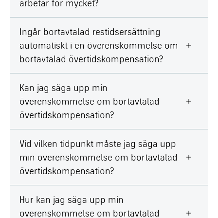
arbetar för mycket?
Ingår bortavtalad restidsersättning
automatiskt i en överenskommelse om
bortavtalad övertidskompensation?
Kan jag säga upp min
överenskommelse om bortavtalad
övertidskompensation?
Vid vilken tidpunkt måste jag säga upp
min överenskommelse om bortavtalad
övertidskompensation?
Hur kan jag säga upp min
överenskommelse om bortavtalad