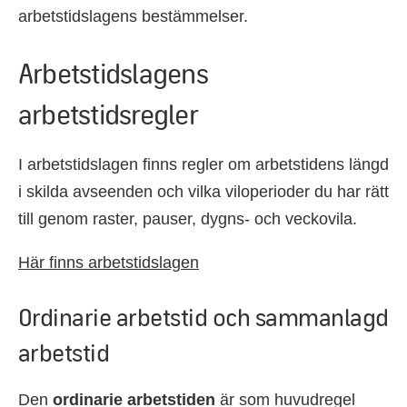
arbetstidslagens bestämmelser.
Arbetstidslagens
arbetstidsregler
I arbetstidslagen finns regler om arbetstidens längd
i skilda avseenden och vilka viloperioder du har rätt
till genom raster, pauser, dygns- och veckovila.
Här finns arbetstidslagen
Ordinarie arbetstid och sammanlagd
arbetstid
Den
ordinarie arbetstiden
är som huvudregel