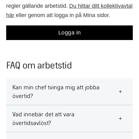
regler gällande arbetstid.
Du hittar ditt kollektivavtal
här
eller genom att logga in på Mina sidor.
Logga in
FAQ om arbetstid
Kan min chef tvinga mig att jobba
övertid?
Vad innebär det att vara
övertidsavlöst?