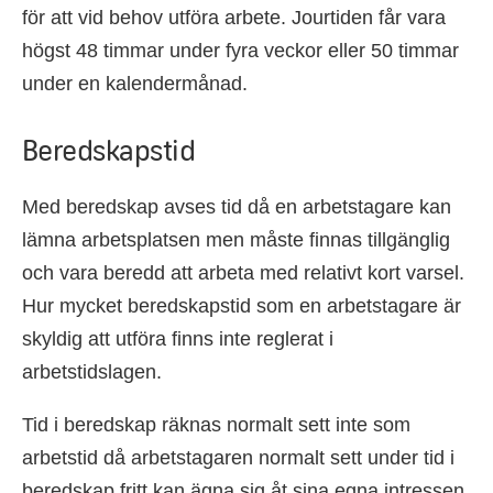
för att vid behov utföra arbete. Jourtiden får vara
högst 48 timmar under fyra veckor eller 50 timmar
under en kalendermånad.
Beredskapstid
Med beredskap avses tid då en arbetstagare kan
lämna arbetsplatsen men måste finnas tillgänglig
och vara beredd att arbeta med relativt kort varsel.
Hur mycket beredskapstid som en arbetstagare är
skyldig att utföra finns inte reglerat i
arbetstidslagen.
Tid i beredskap räknas normalt sett inte som
arbetstid då arbetstagaren normalt sett under tid i
beredskap fritt kan ägna sig åt sina egna intressen.