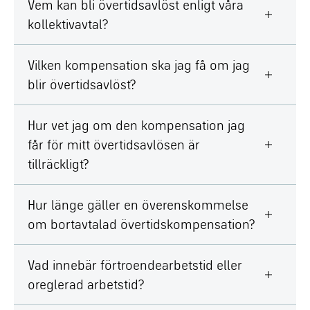
Vem kan bli övertidsavlöst enligt våra
kollektivavtal?
Vilken kompensation ska jag få om jag
blir övertidsavlöst?
Hur vet jag om den kompensation jag
får för mitt övertidsavlösen är
tillräckligt?
Hur länge gäller en överenskommelse
om bortavtalad övertidskompensation?
Vad innebär förtroendearbetstid eller
oreglerad arbetstid?