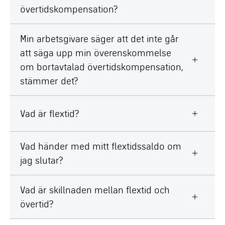
övertidskompensation?
Min arbetsgivare säger att det inte går
att säga upp min överenskommelse
om bortavtalad övertidskompensation,
stämmer det?
Vad är flextid?
Vad händer med mitt flextidssaldo om
jag slutar?
Vad är skillnaden mellan flextid och
övertid?