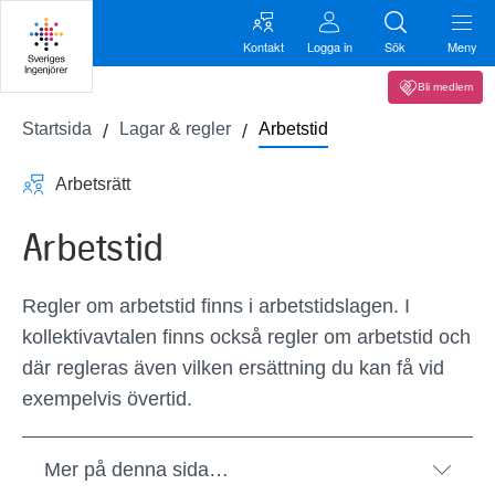
Kontakt
Logga in
Sök
Meny
Bli medlem
Startsida
Lagar & regler
Arbetstid
Arbetsrätt
Arbetstid
Regler om arbetstid finns i arbetstidslagen. I
kollektivavtalen finns också regler om arbetstid och
där regleras även vilken ersättning du kan få vid
exempelvis övertid.
Mer på denna sida…