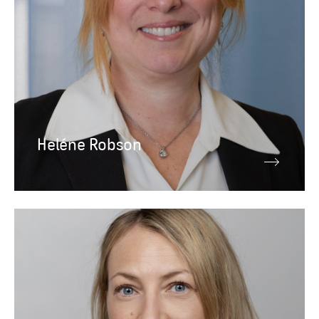
Heléne Robson
Ledningsgrupp
Åsa Söderén
Kommunikationschef