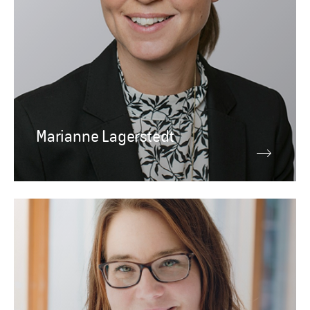
Marianne Lagerstedt
Ledningsgrupp
Elisabeth Arbin
Chef för Demokrati, Förbundssekreterare