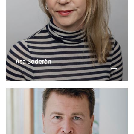
Åsa Söderén
Ledningsgrupp
André Pierrou
Chef för Medlemsutveckling och rekrytering