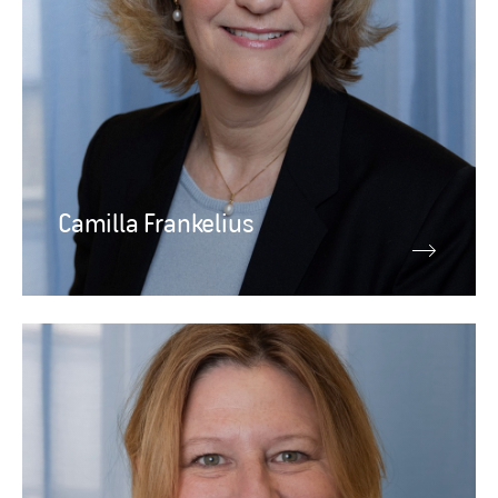
Camilla Frankelius
Ledningsgrupp
Heléne Robson
Chefsjurist