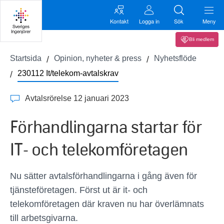
Kontakt
Logga in
Sök
Meny
Bli medlem
Startsida
Opinion, nyheter & press
Nyhetsflöde
230112 It/telekom-avtalskrav
Avtalsrörelse 12 januari 2023
Förhandlingarna startar för
IT- och telekomföretagen
Nu sätter avtalsförhandlingarna i gång även för
tjänsteföretagen. Först ut är it- och
telekomföretagen där kraven nu har överlämnats
till arbetsgivarna.