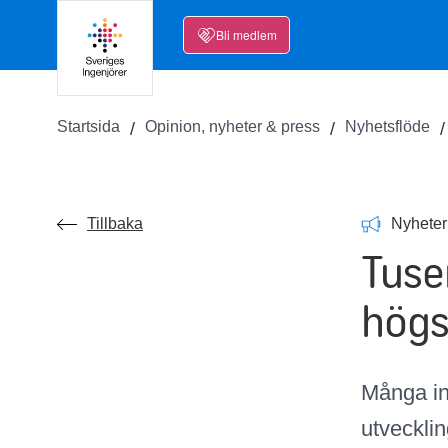
Bli medlem
Startsida
Opinion, nyheter & press
Nyhetsflöde
Tillbaka
Nyheter
Tuse
högs
Många ing
utvecklin