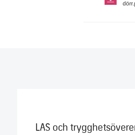
dörr.
LAS och trygghetsöve