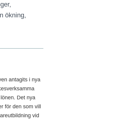
ger,
n ökning,
en antagits i nya
yrkesverksamma
 lönen. Det nya
r för den som vill
areutbildning vid