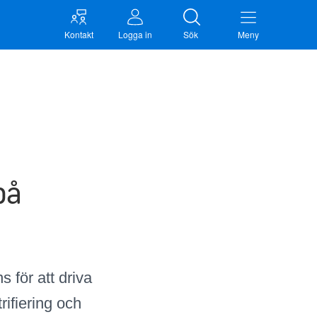
Kontakt
Logga in
Sök
Meny
på
s för att driva
rifiering och