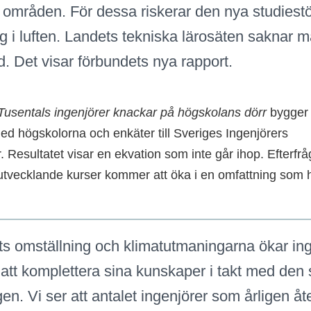
 områden. För dessa riskerar den nya studies
lag i luften. Landets tekniska lärosäten saknar
. Det visar förbundets nya rapport.
Tusentals ingenjörer knackar på högskolans dörr
bygger 
med högskolorna och enkäter till Sveriges Ingenjörers
Resultatet visar en ekvation som inte går ihop. Efterfr
vecklande kurser kommer att öka i en omfattning som h
s omställning och klimatutmaningarna ökar ing
att komplettera sina kunskaper i takt med den
en. Vi ser att antalet ingenjörer som årligen åte