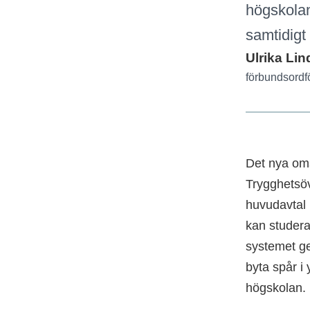
högskolan
samtidigt
Ulrika Lin
förbundsordf
Det nya oms
Trygghetsöv
huvudavtal
kan studera
systemet ger
byta spår i 
högskolan.