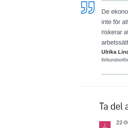
De ekonom
inte för a
riskerar a
arbetssätt
Ulrika Lin
förbundsorfö
Ta del 
22-0