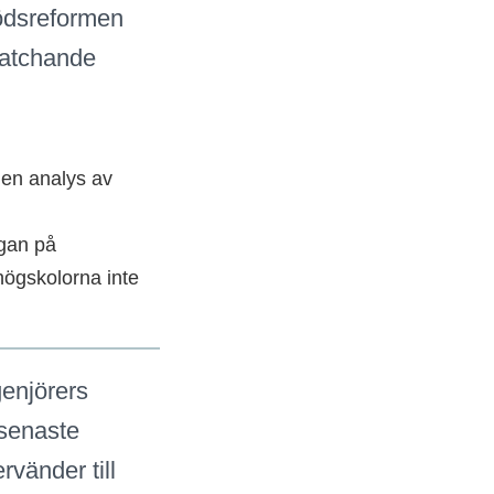
tödsreformen
 matchande
en analys av
ågan på
ögskolorna inte
enjörers
 senaste
rvänder till