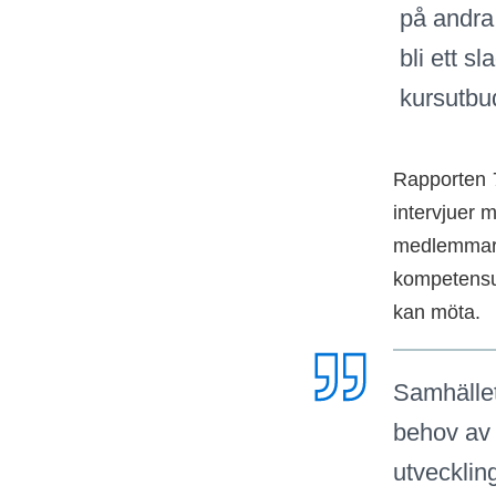
på andra
bli ett s
kursutbud
Rapporten
intervjuer 
medlemmar. 
kompetensut
kan möta.
Samhället
behov av 
utveckling