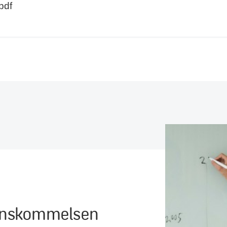
pdf
renskommelsen