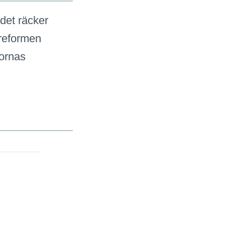
det räcker
a reformen
lornas