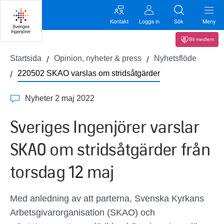
Kontakt
Logga in
Sök
Meny
Bli medlem
Startsida
Opinion, nyheter & press
Nyhetsflöde
220502 SKAO varslas om stridsåtgärder
Nyheter 2 maj 2022
Sveriges Ingenjörer varslar
SKAO om stridsåtgärder från
torsdag 12 maj
Med anledning av att parterna, Svenska Kyrkans
Arbetsgivarorganisation (SKAO) och